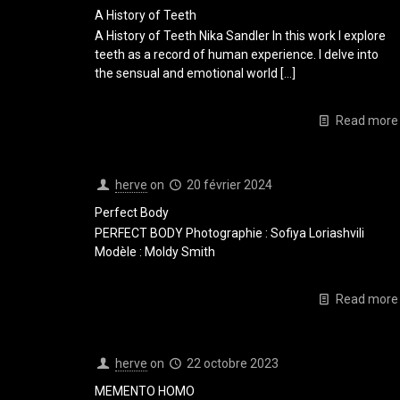
A History of Teeth
A History of Teeth Nika Sandler In this work I explore
teeth as a record of human experience. I delve into
the sensual and emotional world
[…]
Read more
herve
on
20 février 2024
Perfect Body
PERFECT BODY Photographie : Sofiya Loriashvili
Modèle : Moldy Smith
Read more
herve
on
22 octobre 2023
MEMENTO HOMO