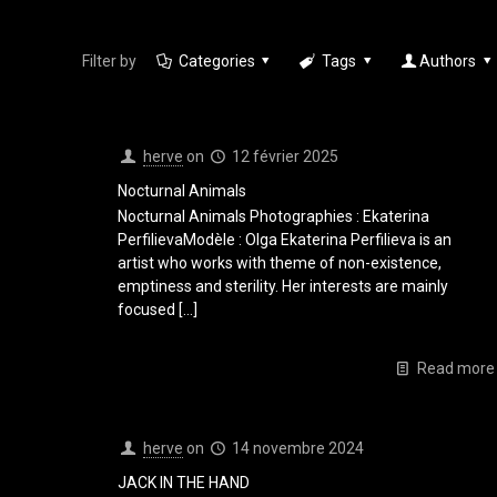
Filter by
Categories
Tags
Authors
herve
on
12 février 2025
Nocturnal Animals
Nocturnal Animals Photographies : Ekaterina
PerfilievaModèle : Olga Ekaterina Perfilieva is an
artist who works with theme of non-existence,
emptiness and sterility. Her interests are mainly
focused
[…]
Read more
herve
on
14 novembre 2024
JACK IN THE HAND