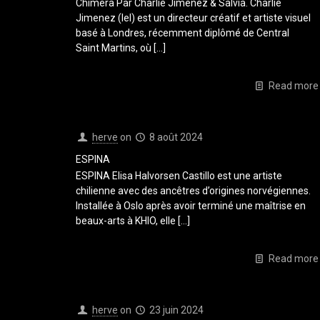
Chimera Par Charlie Jimenez & Salvia. Charlie
Jimenez (Iel) est un directeur créatif et artiste visuel
basé à Londres, récemment diplômé de Central
Saint Martins, où
[…]
Read more
herve
on
8 août 2024
ESPINA
ESPINA Elisa Halvorsen Castillo est une artiste
chilienne avec des ancêtres d’origines norvégiennes.
Installée à Oslo après avoir terminé une maîtrise en
beaux-arts à KHIO, elle
[…]
Read more
herve
on
23 juin 2024