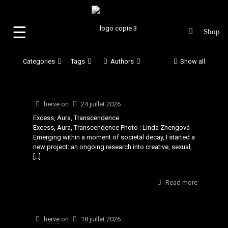
☰
Categories
Tags
Authors
Show all
herve
on
24 juillet 2026
Excess, Aura, Transcendence
Excess, Aura, Transcendence Photo : Linda Zhengová
Emerging within a moment of societal decay, I started a
new project: an ongoing research into creative, sexual,
[…]
Read more
herve
on
18 juillet 2026