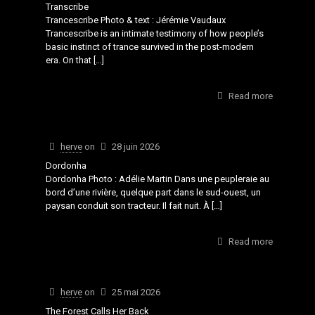
Transcribe
Trancescribe Photo & text : Jérémie Vaudaux
Trancescribe is an intimate testimony of how people’s
basic instinct of trance survived in the post-modern
era. On that
[…]
Read more
herve
on
28 juin 2026
Dordonha
Dordonha Photo : Adélie Martin Dans une peupleraie au
bord d’une rivière, quelque part dans le sud-ouest, un
paysan conduit son tracteur. Il fait nuit. À
[…]
Read more
herve
on
25 mai 2026
The Forest Calls Her Back