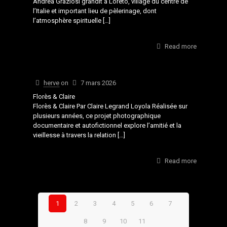
Andrea Graziosi grandit à Loreto, village du centre de
l’Italie et important lieu de pèlerinage, dont
l’atmosphère spirituelle
[…]
Read more
herve
on
7 mars 2026
Florès & Claire
Florès & Claire Par Claire Legrand Loyola Réalisée sur
plusieurs années, ce projet photographique
documentaire et autofictionnel explore l’amitié et la
vieillesse à travers la relation
[…]
Read more
1
2
3
4
5
6
7
8
9
10
11