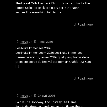
The Forest Calls Her Back Photo : Dimitris Fotiadis The
Forest Calls Her Back is a story set in the North,
inspired by something told to me
[…]
Read more
herve
on
1 mai 2026
Les Nuits Immenses 2026
Les Nuits Immenses – 2026 Les Nuits Immenses
deuxième édition, janvier 2026.Quelques photos de la
première soirée du festival par Romain Guédé 23 & 30
[…]
Read more
herve
on
24 avril 2026
Pain Is The Doorway, And Ecstasy The Flame
Pain is the doorway, and ecstasy the flame Photo :