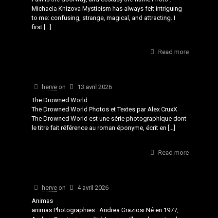
Michaela Knizova Mysticism has always felt intriguing
to me: confusing, strange, magical, and attracting. I
first
[…]
Read more
herve
on
13 avril 2026
The Drowned World
The Drowned World Photos et Textes par Alex CruxX
The Drowned World est une série photographique dont
le titre fait référence au roman éponyme, écrit en
[…]
Read more
herve
on
4 avril 2026
Animas
animas Photographies : Andrea Graziosi Né en 1977,