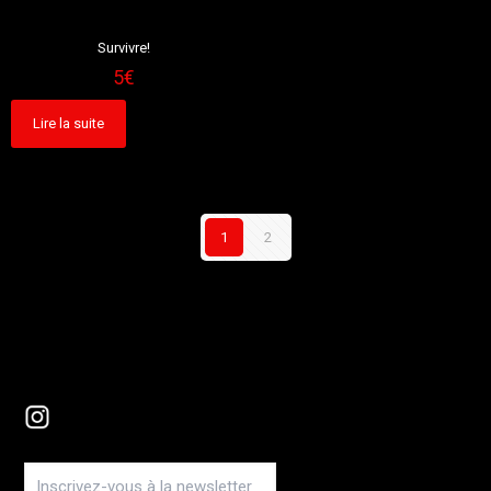
Sold out
Survivre!
5
€
Lire la suite
1
2
Instagram