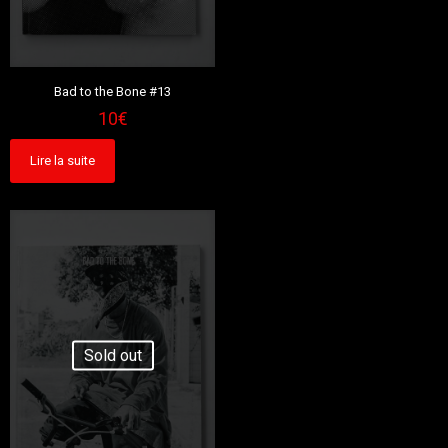
Bad to the Bone #13
10
€
Lire la suite
Sold out