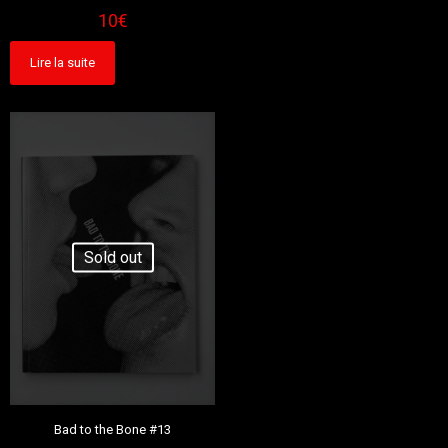
10
€
Lire la suite
Sold out
Bad to the Bone #13