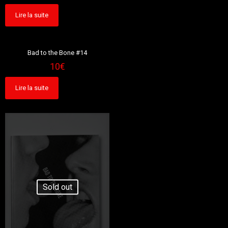
Lire la suite
Sold out
Bad to the Bone #14
10
€
Lire la suite
Sold out