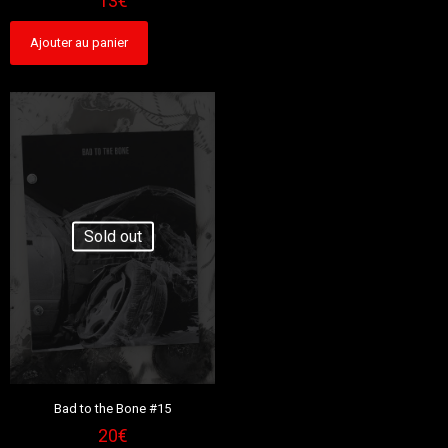
13
€
Ajouter au panier
Sold out
Bad to the Bone #15
20
€