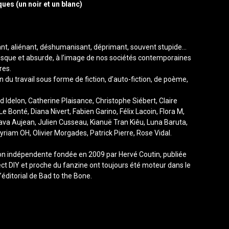
ques (un noir et un blanc)
ant, aliénant, déshumanisant, déprimant, souvent stupide…
tesque et absurde, à l’image de nos sociétés contemporaines
res.
n du travail sous forme de fiction, d’auto-fiction, de poème,
 Idelon, Catherine Plaisance, Christophe Siébert, Claire
e Bonté, Diana Nivert, Fabien Garino, Félix Lacoin, Flora M,
Hava Aujean, Julien Cusseau, Kianuë Tran Kiêu, Luna Baruta,
iam OH, Olivier Morgades, Patrick Pierre, Rose Vidal.
ion indépendente fondée en 2009 par Hervé Coutin, publiée
pect DIY et proche du fanzine ont toujours été moteur dans le
’éditorial de Bad to the Bone.