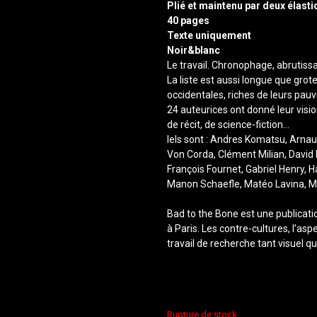
Plié et maintenu par deux élasti
40 pages
Texte uniquement
Noir&blanc
Le travail. Chronophage, abrutiss
La liste est aussi longue que gro
occidentales, riches de leurs pauv
24 auteurices ont donné leur visio
de récit, de science-fiction…
Iels sont : Andres Komatsu, Arnaud
Von Corda, Clément Milian, David L
François Fournet, Gabriel Henry, 
Manon Schaefle, Matéo Lavina, Myr
Bad to the Bone est une publicat
à Paris. Les contre-cultures, l’as
travail de recherche tant visuel qu
Rupture de stock