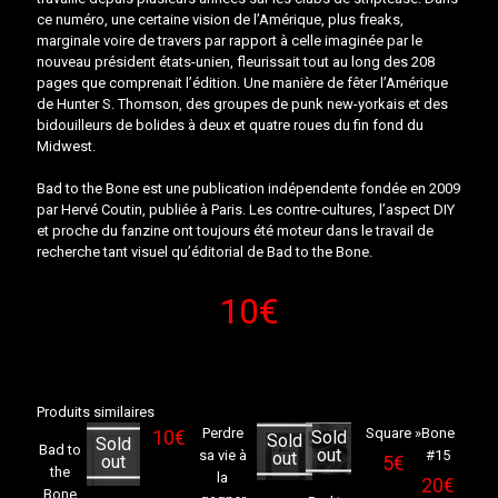
ce numéro, une certaine vision de l’Amérique, plus freaks,
marginale voire de travers par rapport à celle imaginée par le
nouveau président états-unien, fleurissait tout au long des 208
pages que comprenait l’édition. Une manière de fêter l’Amérique
de Hunter S. Thomson, des groupes de punk new-yorkais et des
bidouilleurs de bolides à deux et quatre roues du fin fond du
Midwest.
Bad to the Bone est une publication indépendente fondée en 2009
par Hervé Coutin, publiée à Paris. Les contre-cultures, l’aspect DIY
et proche du fanzine ont toujours été moteur dans le travail de
recherche tant visuel qu’éditorial de Bad to the Bone.
10
€
Sold
Produits similaires
out
Perdre
Square »
Bone
10
€
Sold
Sold
Sold
Bad to
out
sa vie à
#15
out
out
5
€
the
la
20
€
Bone