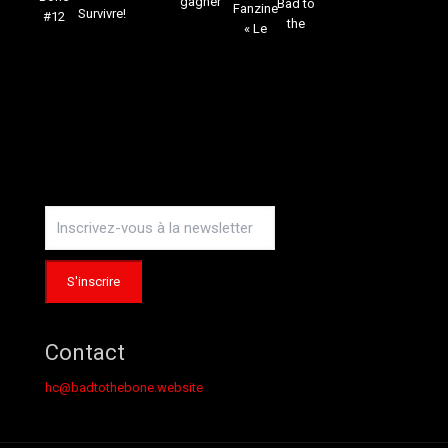
gagner
Bad to
Fanzine
Survivre!
#12
the
« Le
Instagram
Contact
hc@badtothebone.website