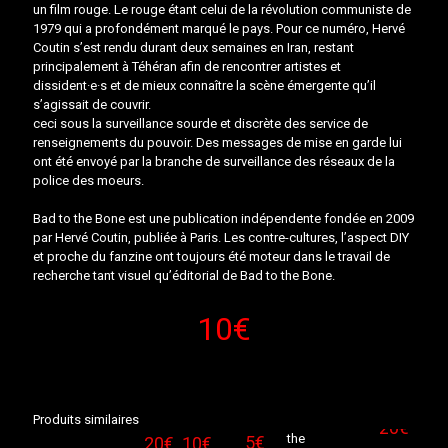
un film rouge. Le rouge étant celui de la révolution communiste de
1979 qui a profondément marqué le pays. Pour ce numéro, Hervé
Coutin s’est rendu durant deux semaines en Iran, restant
principalement à Téhéran afin de rencontrer artistes et
dissident·e·s et de mieux connaître la scène émergente qu’il
s’agissait de couvrir.
ceci sous la surveillance sourde et discrète des service de
renseignements du pouvoir. Des messages de mise en garde lui
ont été envoyé par la branche de surveillance des réseaux de la
police des moeurs.
Bad to the Bone est une publication indépendente fondée en 2009
par Hervé Coutin, publiée à Paris. Les contre-cultures, l’aspect DIY
et proche du fanzine ont toujours été moteur dans le travail de
recherche tant visuel qu’éditorial de Bad to the Bone.
10
€
Sold
Produits similaires
out
the
5
€
20
€
10
€