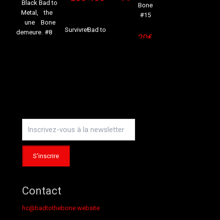
Black
Bad to
Bone
Sold
Sold
Metal,
the
#15
out
out
une
Bone
Survivre!
Bad to
demeure.
#8
20
€
Instagram
Contact
hc@badtothebone.website