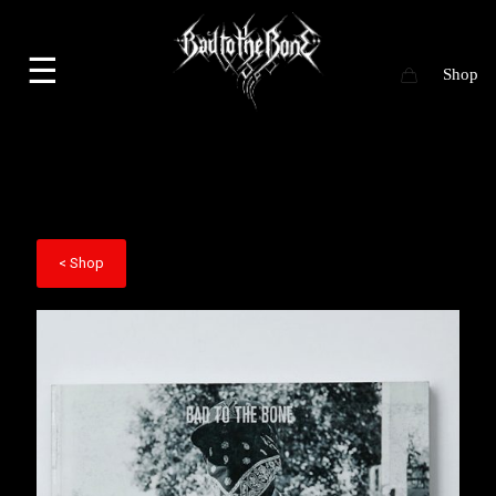
☰
< Shop