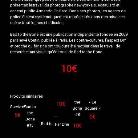
présentait le travail du photographe new-yorkais, ex-taulard et
ennemi public Armando Grullard. Dans ses photos, les agents de
police étaient systématiquement représentés dans des mises en
scène bouffonnes et ridicules.
Bad to the Bone est une publication indépendente fondée en 2009
par Hervé Coutin, publiée à Paris. Les contre-cultures, l’aspect DIY
et proche du fanzine ont toujours été moteur dans le travail de
recherche tant visuel qu’éditorial de Bad to the Bone.
10
€
Sold
Sold
Produits similaires
out
out
the
« Le
10
€
Survivre!
Bad to
Bone
Square »
Sold
Sold
the
5
€
#8
5
€
out
out
Bone
Bad to
Fanzine
10
€
#13