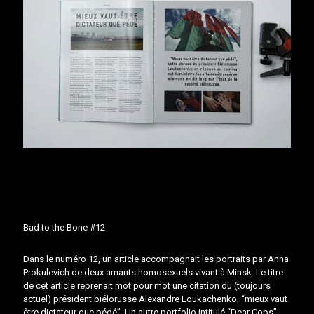
Bad to the Bone #12
Dans le numéro 12, un article accompagnait les portraits par Anna
Prokulevich de deux amants homosexuels vivant à Minsk. Le titre
de cet article reprenait mot pour mot une citation du (toujours
actuel) président biélorusse Alexandre Loukachenko, “mieux vaut
être dictateur que pédé”. Un autre portfolio intitulé “Dear Cops”