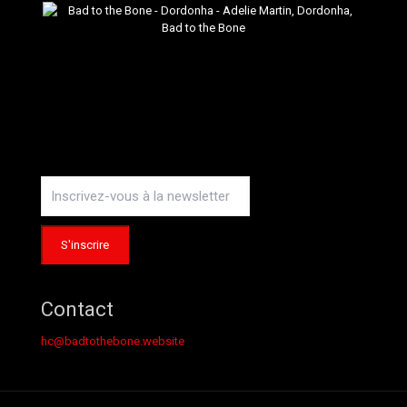
Contact
hc@badtothebone.website