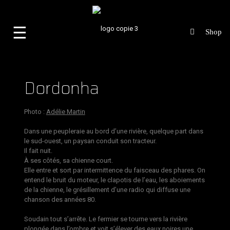
☰
Dordonha
Photo :
Adélie Martin
Dans une peupleraie au bord d’une rivière, quelque part dans
le sud-ouest, un paysan conduit son tracteur.
Il fait nuit.
À ses côtés, sa chienne court.
Elle entre et sort par intermittence du faisceau des phares. On
entend le bruit du moteur, le clapotis de l’eau, les aboiements
de la chienne, le grésillement d’une radio qui diffuse une
chanson des années 80.
Soudain tout s’arrête. Le fermier se tourne vers la rivière
plongée dans l’ombre et voit s’élever des eaux noires une