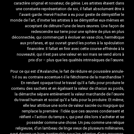
caractère original et novateur, de génie. Les artistes étaient dans
une constante représentation de soi, il fallait absolument être à
l’avant-garde. Hervé Fischer a eu pour geste de démystifier le
monde de l’art, d’inviter les artistes à se démystifier eux-mêmes en
acceptant de détruire l’une de leurs œuvres. Une façon de
redescendre sur terre pour une sphère de plus en plus
déconnectée, qui commençait à évoluer en vase clos, hermétique
aux profanes, et qui ouvrait grand les portes à la spéculation
financière. Il fallait en finir avec cette course effrénée à la
nouveauté, qui n’est pas une valeur en soi mais se vend alors à
prix d’or – plus que les qualités intrinsèques de l’œuvre.
Pour ce qui est d’Avalanche, le fait de réduire en poussière annule-
t-il ou au contraire accentue-t-il le fétichisme de la marchandise ?
En rendant opaque tout le travail qu’il a fallu pour produire le
contenu des sachets et en égalisant la valeur de chacun au poids,
la démarche sépare entièrement la valeur marchande de l’œuvre
du travail humain et social qu’il a fallu pour la produire. Et même,
elle leur attribue une sorte de valeur sacrée ou magique qui
remplace la première : l’idée que ces œuvres condensent et
réifient « l’action du temps », qui peut dès lors s’acheter et se
posséder comme une chose. Un peu comme une relique
religieuse, d’un lambeau de linge vieux de plusieurs millénaires,
peut devenir un bien inestimable pour les adeptes d’une croyance.