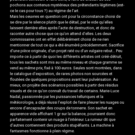
pochons aux contenus mystérieux des prétendants légitimes (est-
ce le cas pour tous ?) au régime de l’art.
Mais les oeuvres en question ont pour la circonstance choisi de
se dire par le silence plutôt que le détail, par le vide qu’elles
laissent derrière elles après l’acte de destruction, et donc de
raconter autre chose que ce qu’on attend d’elles. Les deux
commissaires ont en effet délibérément choisi de ne rien
mentionner de tout ce qui a été énuméré précédemment. Sacrifice
d’une pièce originale, d’un projet raté ou d’un vulgaire rebut… Peu
importe ce à partir de quoi les différents artistes ont créé-détruit,
tous les sachets sont mis au même niveau et chaque gramme se
vend au même prix, fixé à 100 euros. Seules sont montrées, dans
le catalogue d’exposition, de rares photos non sourcées et
floutées de quelques propositions avant leur pulvérisation. Au
mieux, on projète des scénarios possibles à partir des résidus
visuels et de ce qu’on connaît du travail de certains. Marie-Luce
Nadal, passionnée par les puissances telluriques et la
météorologie, a déjà réussi l’exploit de faire pleurer les nuages ou
encore d’encapsuler des coups de tonnerre. Son sachet en
apparence vide affichant 1 gr sur la balance, pourraient donc
parfaitement contenir un nuage à l’intérieur. La rumeur dit que
d’autres contiennent des produits stupéfiants. La machine à
fantasmes fonctionne à plein régime.