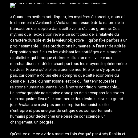
« Quand les mythes ont disparu, les mystères éclosent », nous dit
le statement d’Avalanche. Voilà un bon résumé de la nature de la
transaction qui s’opère dans cette vente d’art au gramme. Ces
mythes que l’exposition révèle, ce sont ceux de la relativité du
caractère durable et de la valeur objective – qu’on fixe parfois à un
prix inestimable – des productions humaines. À l’instar de Koltès,
l’exposition met à nu en les exhibant les sortilèges de la magie
capitaliste, qui fabrique et donne l’illusion de la valeur aux
marchandises en déclenchant par tous les moyens le phénomène
du désir. Preuve qu’elle les a bien cernés. Et elle ne s’y oppose
pas, car comme Koltès elle a compris que cette économie du
désir de l’autre, du mimétisme, est ce qui fait tenir toutes les
relations humaines. Vanité ! voilà notre condition inextricable…
La scénographie ne se prive donc pas de s’accaparer les codes
d’un magasin– lieu où le commerce des désirs se livre au grand
jour. Avalanche n’est pas une entreprise humaniste ; elle
n’entreprend pas une grande critique des comportements
humains pour déclencher une prise de conscience, un
changement, un progrès.
Qu’est-ce que ce « vide » maintes fois évoqué par Andy Rankin et