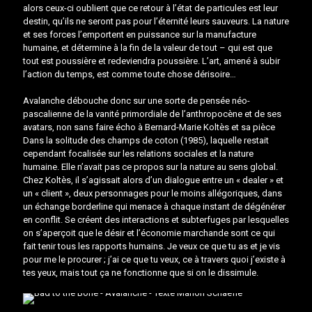
alors ceux-ci oublient que ce retour à l’état de particules est leur
destin, qu’ils ne seront pas pour l’éternité leurs sauveurs. La nature
et ses forces l’emportent en puissance sur la manufacture
humaine, et détermine à la fin de la valeur de tout – qui est que
tout est poussière et redeviendra poussière. L’art, amené à subir
l’action du temps, est comme toute chose dérisoire…
Avalanche débouche donc sur une sorte de pensée néo-
pascalienne de la vanité primordiale de l’anthropocène et de ses
avatars, non sans faire écho à Bernard-Marie Koltès et sa pièce
Dans la solitude des champs de coton (1985), laquelle restait
cependant focalisée sur les relations sociales et la nature
humaine. Elle n’avait pas ce propos sur la nature au sens global.
Chez Koltès, il s’agissait alors d’un dialogue entre un « dealer » et
un « client », deux personnages pour le moins allégoriques, dans
un échange borderline qui menace à chaque instant de dégénérer
en conflit. Se créent des interactions et subterfuges par lesquelles
on s’aperçoit que le désir et l’économie marchande sont ce qui
fait tenir tous les rapports humains. Je veux ce que tu as et je vis
pour me le procurer ; j’ai ce que tu veux, ce à travers quoi j’existe à
tes yeux, mais tout ça ne fonctionne que si on le dissimule.