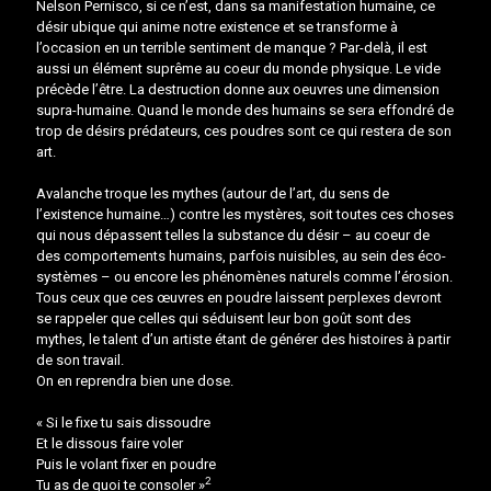
Nelson Pernisco, si ce n’est, dans sa manifestation humaine, ce
désir ubique qui anime notre existence et se transforme à
l’occasion en un terrible sentiment de manque ? Par-delà, il est
aussi un élément suprême au coeur du monde physique. Le vide
précède l’être. La destruction donne aux oeuvres une dimension
supra-humaine. Quand le monde des humains se sera effondré de
trop de désirs prédateurs, ces poudres sont ce qui restera de son
art.
Avalanche troque les mythes (autour de l’art, du sens de
l’existence humaine…) contre les mystères, soit toutes ces choses
qui nous dépassent telles la substance du désir – au coeur de
des comportements humains, parfois nuisibles, au sein des éco-
systèmes – ou encore les phénomènes naturels comme l’érosion.
Tous ceux que ces œuvres en poudre laissent perplexes devront
se rappeler que celles qui séduisent leur bon goût sont des
mythes, le talent d’un artiste étant de générer des histoires à partir
de son travail.
On en reprendra bien une dose.
« Si le fixe tu sais dissoudre
Et le dissous faire voler
Puis le volant fixer en poudre
2
Tu as de quoi te consoler »