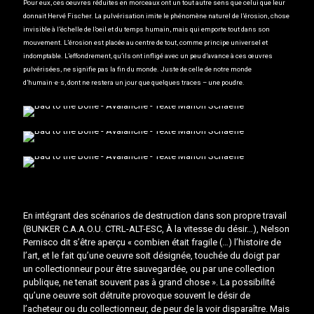
Pour eux, ces oeuvres réduites en morceaux ont un tout autre sens que celui que leur
donnait Hervé Fischer. La pulvérisation imite le phénomène naturel de l’érosion, chose
invisible à l’échelle de l’oeil et du temps humain, mais qui emporte tout dans son
mouvement. L’érosion est placée au centre de tout, comme principe universel et
indomptable. L’effondrement, qu’ils ont infligé avec un peu d’avance à ces œuvres
pulvérisées, ne signifie pas la fin du monde. Juste de celle de notre monde
d’humain·e·s, dont ne restera un jour que quelques traces – une poudre.
En intégrant des scénarios de destruction dans son propre travail
(
BUNKER C.A.A.O.U. CTRL-ALT-ESC
,
À la vitesse du désir
…), Nelson
Pernisco dit s’être aperçu « combien était fragile (…) l’histoire de
l’art, et le fait qu’une oeuvre soit désignée, touchée du doigt par
un collectionneur pour être sauvegardée, ou par une collection
publique, ne tenait souvent pas à grand chose ». La possibilité
qu’une oeuvre soit détruite provoque souvent le désir de
l’acheteur ou du collectionneur, de peur de la voir disparaître. Mais