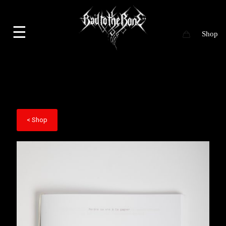
☰
< Shop