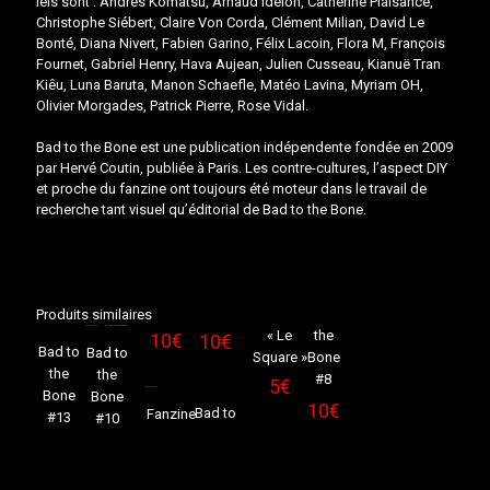
Iels sont : Andres Komatsu, Arnaud Idelon, Catherine Plaisance,
Christophe Siébert, Claire Von Corda, Clément Milian, David Le
Bonté, Diana Nivert, Fabien Garino, Félix Lacoin, Flora M, François
Fournet, Gabriel Henry, Hava Aujean, Julien Cusseau, Kianuë Tran
Kiêu, Luna Baruta, Manon Schaefle, Matéo Lavina, Myriam OH,
Olivier Morgades, Patrick Pierre, Rose Vidal.
Bad to the Bone est une publication indépendente fondée en 2009
par Hervé Coutin, publiée à Paris. Les contre-cultures, l’aspect DIY
et proche du fanzine ont toujours été moteur dans le travail de
recherche tant visuel qu’éditorial de Bad to the Bone.
Sold
Sold
Produits similaires
out
out
« Le
the
10
€
10
€
Bad to
Bad to
Square »
Bone
Sold
the
Sold
the
#8
5
€
out
out
Bone
Bone
10
€
Bad to
Fanzine
#13
#10