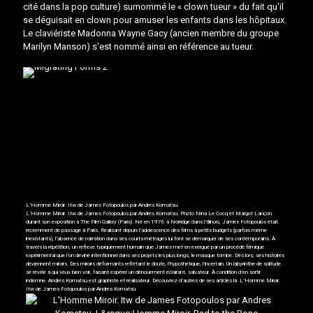
cité dans la pop culture) surnommé le « clown tueur » du fait qu'il
se déguisait en clown pour amuser les enfants dans les hôpitaux.
Le claviériste Madonna Wayne Gacy (ancien membre du groupe
Marilyn Manson) s'est nommé ainsi en référence au tueur.
L’Homme Miroir. Itw de James Fotopoulos par Andres Komatsu
L’Homme Miroir. Itw de James Fotopoulos par Andres Komatsu. Photo Nina Le Cocq et Margot Lançon
durant son exposition à The Film Gallery (Paris). Né en 1976 à Norridge dans l’Illinois, James Fotopoulos était
récemment de passage à Paris. Réalisant depuis l’adolescence des films à petits budgets (parfois même
inexistants), l’absence de narration dans ses courts-métrages lui font se démarquer de ses contemporains. À
travers la répétition, un réflexe typiquement humain que James met en exergue par un procédé filmique
expérimental que l’on devine intentionnel dans ses projets les plus longs, le masque tombe. Dès lors, ses histoires
deviennent miroirs. Des miroirs déformants reflétant le doute, l’hypothétique, l’incertain. Un labyrinthe de solitude
se révèle à qui veux bien voir, faisant espérer un dénouement éclairant, salvateur. À condition d’en sortir
indemne.
Andres Komatsu
est graphiste et réalisateur. Découvrez d’autres de ses articles
là
. L’Homme Miroir.
Itw de James Fotopoulos par Andres Komatsu