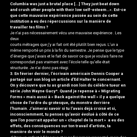
Columbia was just a brutal place [...] They just beat down
and crush other people with their low self-esteem…». Est-ce
que cette mauvaise expérience passée au sein de cette
institution a eu des répercussions sur la manière de
travailler tes films ?
Je n’ai pas nécessairement vécu une mauvaise expérience . Les
deux
courts métrages que j’y ai fait ont été plutôt bien reçus. L’un a
même remporté un prix à la fin du semestre. Je pense que le type
d’énergie que j’avais et le fait de savoir ce que je voulais faire ne
correspondait pas vraiment avec l'école telle qu'elle était
structurée. Je n’ai donc pas réagi.
3. En février dernier, l'écrivain américain Dennis Cooper a
partagé sur son blog
un article
d'Ed Halter te concernant.
On y découvre que tu as grandi non loin du célèbre tueur en
série John Wayne Gacy*. Quand je repense à « Migrating
Forms » mais aussi à « Back against the wall » il y a quelque
chose de l'ordre du grotesque, du monstre derrière
l'humain. J'aimerai savoir si tu l'avais déjà croisé et si,
inconsciemment, tu penses qu'avoir évolué à côté de ce
que l'on pourrait appeler un « cheptel de la mort » a eu des
effets, des conséquences sur ton travail d'artiste, ta
manière de voir le monde ?