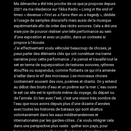
Ma démarche a été très proche de ce que je propose depuis
2021 via ma résidence sur Tikka Radio «
Living in the end of
times
» devenue «
First as a Farce then as a tragedy
», dédiée
à l’usage de samples discursifs mais aussi de la musique
expérimentale afin de créer des récits sonores. Cela a été une
vraie joie de pouvoir réaliser une telle performance au sein
d’une exposition et avec un public, dans un contexte si
propice à l’écoute.
J’ai effectivement voulu véhiculer beaucoup de choses, je
peux parler des éléments clés qui ont constituer ma trame
narrative pour cette performance. J’ai pensé et travaillé tout le
set en terme de superposition de textures sonores, rythmes
étouffés ou suspendus, comme flottants ce qui m’a amenée
à tailler dans le vif des morceaux. Les morceaux choisis
contiennent souvent des voix, poèmes et chants. On y entend
au début des bruits d’eau et un poème sur la mer. L’eau ouvre
le set car elle est le symbole même du voyage, du départ ou
de l’arrivée. En lien avec l’exil, c’est une vision très sombre de
l’eau que nous avons depuis plus d’une dizaine d’années
avec toutes les histoires de bateaux qui sont abattus
volontairement dans les eaux méditerranéennes et
internationales par les gardes-côtes. J’ai voulu intégrer cela
dans une perspective plus vaste : quitter son pays, pour