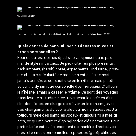
©Juliette Saadeh
I wear my flesh like a necklace, installation incluant latex, chaînes et matériaux divers, 2022
Quels genres de sons utilises-tu dans tes mixes et
prods personnelles ?
Pour ce qui est de mes dj sets, je vais puiser dans pas
mal de styles musicaux. Je peux citer les plus présents :
dark ambient, (harsh) noise, expérimental, industriel, post-
metal… La particularité de mes sets est qu’ils ne sont
jamais pensés et construits selon le rythme mais plutôt
suivant la dynamique sensorielle des morceaux. D’ailleurs,
je n’hésite jamais à casser le rythme. Ce sont des voyages
dans lesquels l’auditeur·ice traverserait les scènes d’un
film dont iel est en charge de s’inventer le contenu, avec
des changements de scène plus ou moins saccadés. J’ai
toujours mêlé des samples vocaux et discursifs à mes dj
sets, ce qui me permet d’épingler des clés narratives. Leur
particularité est qu’ils résonnent de manière directe avec
mes références personnelles : épisodes (géo)politiques,