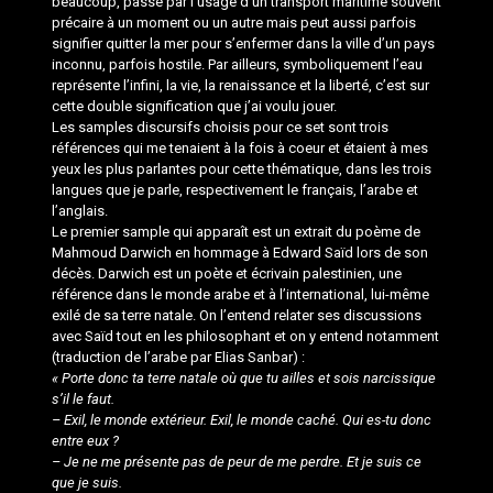
beaucoup, passe par l’usage d’un transport maritime souvent
précaire à un moment ou un autre mais peut aussi parfois
signifier quitter la mer pour s’enfermer dans la ville d’un pays
inconnu, parfois hostile. Par ailleurs, symboliquement l’eau
représente l’infini, la vie, la renaissance et la liberté, c’est sur
cette double signification que j’ai voulu jouer.
Les samples discursifs choisis pour ce set sont trois
références qui me tenaient à la fois à coeur et étaient à mes
yeux les plus parlantes pour cette thématique, dans les trois
langues que je parle, respectivement le français, l’arabe et
l’anglais.
Le premier sample qui apparaît est un extrait du poème de
Mahmoud Darwich en hommage à Edward Saïd lors de son
décès. Darwich est un poète et écrivain palestinien, une
référence dans le monde arabe et à l’international, lui-même
exilé de sa terre natale. On l’entend relater ses discussions
avec Saïd tout en les philosophant et on y entend notamment
(traduction de l’arabe par Elias Sanbar) :
«
Porte donc ta terre natale où que tu ailles et sois narcissique
s’il le faut.
– Exil, le monde extérieur. Exil, le monde caché. Qui es-tu donc
entre eux ?
– Je ne me présente pas de peur de me perdre. Et je suis ce
que je suis.