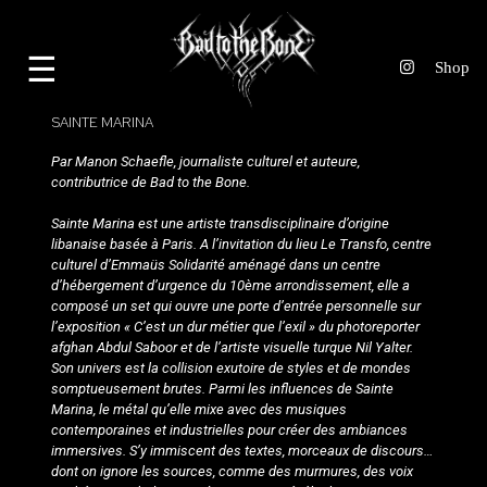
☰
SAINTE MARINA
Par
Manon Schaefle
, journaliste culturel et auteure,
contributrice de
Bad to the Bone
.
Sainte Marina
est une artiste transdisciplinaire d’origine
libanaise basée à Paris. A l’invitation du lieu
Le Transfo
, centre
culturel d’Emmaüs Solidarité aménagé dans un centre
d’hébergement d’urgence du 10ème arrondissement, elle a
composé un set qui ouvre une porte d’entrée personnelle sur
l’exposition « C’est un dur métier que l’exil » du photoreporter
afghan
Abdul Saboor
et de l’artiste visuelle turque
Nil Yalter
.
Son univers est la collision exutoire de styles et de mondes
somptueusement brutes. Parmi les influences de Sainte
Marina, le métal qu’elle mixe avec des musiques
contemporaines et industrielles pour créer des ambiances
immersives. S’y immiscent des textes, morceaux de discours…
dont on ignore les sources, comme des murmures, des voix