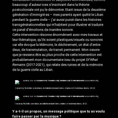
beaucoup d’auteur·ices s’inscrivant dans la théorie
postcoloniale ont pu le démontrer. Etant issue de la deuxième
génération d’immigré·es – mes parents ayant quitté le Liban
pendant la guerre civile – j’ai aussi puisé dans les histoires
transgénérationnelles qui m’habitent pour illustrer et traduire
ce panel d’émotions de manière sonore.
Cette intervention résonne énormément avec mes travaux et
leur thématique, qu’ils soient plastiques/visuels ou sonores
car elle évoque la Mémoire, le déchirement, un état d’entre-
deux, de transmutation, de transit permanent. Mon oeuvre
que je ressens être au plus proche de cette intervention est
probablement mon documentaire issu du projet
Of What
Remains
(2017-2021), qui relate des ruines et de la mémoire
de la guerre civile au Liban.
I wear my flesh like a necklace, installation incluant latex, chaînes et matériaux divers, 2022
I wear my flesh like a necklace, installation incluant latex, chaînes et matériaux divers, 2022
Y a-t-il un propos, un message politique que tu as voulu
faire passer par la musique ?