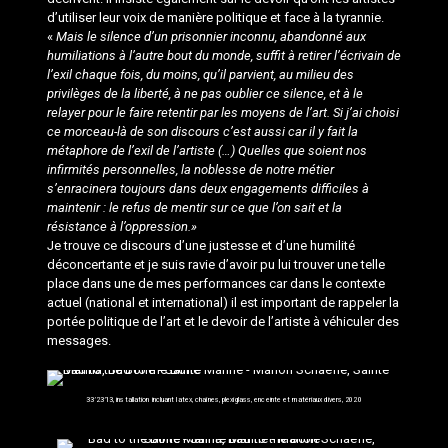
d’utiliser leur voix de manière politique et face à la tyrannie.
«
Mais le silence d’un prisonnier inconnu, abandonné aux
humiliations à l’autre bout du monde, suffit à retirer l’écrivain de
l’exil chaque fois, du moins, qu’il parvient, au milieu des
privilèges de la liberté, à ne pas oublier ce silence, et à le
relayer pour le faire retentir par les moyens de l’art. Si j’ai choisi
ce morceau-là de son discours c’est aussi car il y fait la
métaphore de l’exil de l’artiste (…) Quelles que soient nos
infirmités personnelles, la noblesse de notre métier
s’enracinera toujours dans deux engagements difficiles à
maintenir : le refus de mentir sur ce que l’on sait et la
résistance à l’oppression.»
Je trouve ce discours d’une justesse et d’une humilité
déconcertante et je suis ravie d’avoir pu lui trouver une telle
place dans une de mes performances car dans le contexte
actuel (national et international) il est important de rappeler la
portée politique de l’art et le devoir de l’artiste à véhiculer des
messages.
33’23’13, installation incluant latex, chaînes, plexiglass, enceinte et matériaux divers, 2020