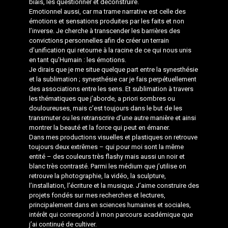
biais, les questionner et déconstruire.
Emotionnel aussi, car ma trame narrative est celle des
émotions et sensations produites par les faits et non
l’inverse. Je cherche à transcender les barrières des
convictions personnelles afin de créer un terrain
d’unification qui retourne à la racine de ce qui nous unis
en tant qu’Humain : les émotions.
Je dirais que je me situe quelque part entre la synesthésie
et la sublimation ; synesthésie car je fais perpétuellement
des associations entre les sens. Et sublimation à travers
les thématiques que j’aborde, a priori sombres ou
douloureuses, mais c’est toujours dans le but de les
transmuter ou les retranscrire d’une autre manière et ainsi
montrer la beauté et la force qui peut en émaner.
Dans mes productions visuelles et plastiques on retrouve
toujours deux extrêmes – qui pour moi sont la même
entité – des couleurs très flashy mais aussi un noir et
blanc très contrasté. Parmi les médium que j’utilise on
retrouve la photographie, la vidéo, la sculpture,
l’installation, l’écriture et la musique. J’aime construire des
projets fondés sur mes recherches et lectures,
principalement dans en sciences humaines et sociales,
intérêt qui correspond à mon parcours académique que
j’ai continué de cultiver.