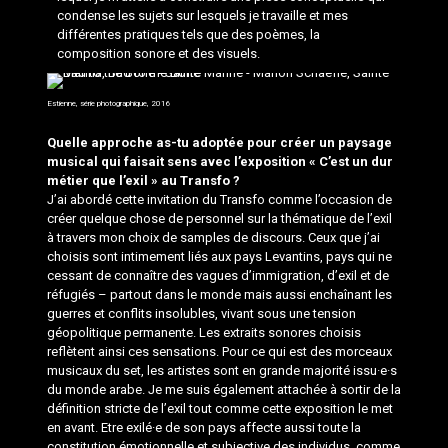
condense les sujets sur lesquels je travaille et mes
différentes pratiques tels que des poèmes, la
composition sonore et des visuels.
Estienne, série photographique, 2016
Quelle approche as-tu adoptée pour créer un paysage
musical qui faisait sens avec l’exposition « C’est un dur
métier que l’exil » au Transfo ?
J’ai abordé cette invitation du Transfo comme l’occasion de
créer quelque chose de personnel sur la thématique de l’exil
à travers mon choix de samples de discours. Ceux que j’ai
choisis sont intimement liés aux pays Levantins, pays qui ne
cessant de connaître des vagues d’immigration, d’exil et de
réfugiés – partout dans le monde mais aussi enchaînant les
guerres et conflits insolubles, vivant sous une tension
géopolitique permanente. Les extraits sonores choisis
reflètent ainsi ces sensations. Pour ce qui est des morceaux
musicaux du set, les artistes sont en grande majorité issu·e·s
du monde arabe. Je me suis également attachée à sortir de la
définition stricte de l’exil tout comme cette exposition le met
en avant. Etre exilé·e de son pays affecte aussi toute la
constitution émotionnelle et subjective des individus, comme