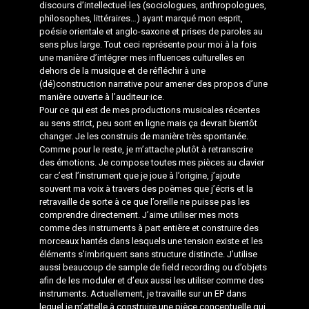
discours d’intellectuel·les (sociologues, anthropologues,
philosophes, littéraires…) ayant marqué mon esprit,
poésie orientale et anglo-saxone et prises de paroles au
sens plus large. Tout ceci représente pour moi à la fois
une manière d’intégrer mes influences culturelles en
dehors de la musique et de réfléchir à une
(dé)construction narrative pour amener des propos d’une
manière ouverte à l’auditeur·ice.
Pour ce qui est de mes productions musicales récentes
au sens strict, peu sont en ligne mais ça devrait bientôt
changer. Je les construis de manière très spontanée.
Comme pour le reste, je m’attache plutôt à retranscrire
des émotions. Je compose toutes mes pièces au clavier
car c’est l’instrument que je joue à l’origine, j’ajoute
souvent ma voix à travers des poèmes que j’écris et la
retravaille de sorte à ce que l’oreille ne puisse pas les
comprendre directement. J’aime utiliser mes mots
comme des instruments à part entière et construire des
morceaux hantés dans lesquels une tension existe et les
éléments s’imbriquent sans structure distincte. J’utilise
aussi beaucoup de sample de field recording ou d’objets
afin de les moduler et d’eux aussi les utiliser comme des
instruments. Actuellement, je travaille sur un EP dans
lequel je m’attelle à construire une pièce conceptuelle qui