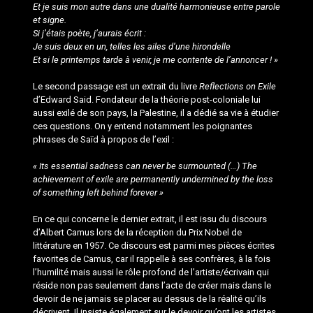
Et je suis mon autre dans une dualité harmonieuse entre parole
et signe.
Si j’étais poète, j’aurais écrit :
Je suis deux en un, telles les ailes d’une hirondelle
Et si le printemps tarde à venir, je me contente de l’annoncer !
»
Le second passage est un extrait du livre
Reflections on Exile
d’Edward Said. Fondateur de la théorie post-coloniale lui
aussi exilé de son pays, la Palestine, il a dédié sa vie à étudier
ces questions. On y entend notamment les poignantes
phrases de Saïd à propos de l’exil :
« Its essential sadness can never be surmounted (…) The
achievement of exile are permanently undermined by the loss
of something left behind forever »
En ce qui concerne le dernier extrait, il est issu du discours
d’Albert Camus lors de la réception du Prix Nobel de
littérature en 1957. Ce discours est parmi mes pièces écrites
favorites de Camus, car il rappelle à ses confrères, à la fois
l’humilité mais aussi le rôle profond de l’artiste/écrivain qui
réside non pas seulement dans l’acte de créer mais dans le
devoir de ne jamais se placer au dessus de la réalité qu’ils
décrivent. Il insiste également sur le devoir qu’ont les artistes