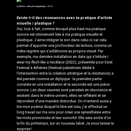
Estienne, série photographique, 2016
Existe-t-il des résonances avec ta pratique d’artiste
visuelle / plastique ?
Oui, tout à fait, comme évoqué plus haut ma pratique
sonore est intimement liée à ma pratique visuelle et
plastique. J’aime intégrer le son dans celui-ci car cela
permet d’apporter une profondeur de lecture, comme un
méta-registre qui s’additionne au propos visuel. Par
exemple, ma dernière installation en date qui s’intitule
I
wear my flesh like a necklace
(2022), présentée pour Exist
Festival à Athènes (festival palestinien dédié à
l’intersection entre la création artistique et la résistance) a
été pensée comme un diptyque : la première partie
consiste en une installation et la seconde est une pièce
sonore. Les deux oeuvres sont pensées en résonance et
existent dans le même univers, elles se reflètent et se
répondent d’une manière distordue. On m’entend aussi y
lire mon poème duquel le titre est issu, j’ai effectué un
long travail sur ma voix pour créer une synesthésie entre
les mots prononcés et leur sonorité. Elle sera sortie d’ici
la fin du printemps, sur un nouveau label. Je vous laisse la
surprise !