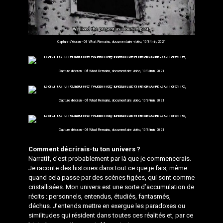
Capture d'écran - Of What Remains, documentaire vidéo, 10’34min, 2021
Capture d'écran - Of What Remains, documentaire vidéo, 10’34min, 2021
Capture d'écran - Of What Remains, documentaire vidéo, 10’34min, 2021
Capture d'écran - Of What Remains, documentaire vidéo, 10’34min, 2021
Comment décrirais-tu ton univers ?
Narratif, c’est probablement par là que je commencerais.
Je raconte des histoires dans tout ce que je fais, même
quand cela passe par des scènes figées, qui sont comme
cristallisées. Mon univers est une sorte d’accumulation de
récits : personnels, entendus, étudiés, fantasmés,
déchus. J’entends mettre en exergue les paradoxes ou
similitudes qui résident dans toutes ces réalités et, par ce