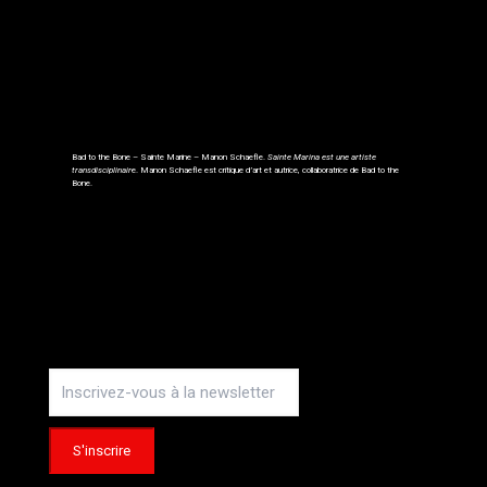
Bad to the Bone – Sainte Marine – Manon Schaefle.
Sainte Marina est une artiste
transdisciplinair
e. Manon Schaefle est critique d’art et autrice, collaboratrice de Bad to the
Bone.