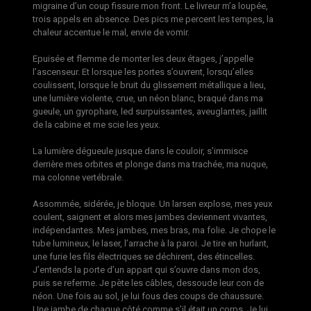
migraine d’un coup fissure mon front. Le livreur m’a loupée,
trois appels en absence. Des pics me percent les tempes, la
chaleur accentue le mal, envie de vomir.
Epuisée et flemme de monter les deux étages, j’appelle
l’ascenseur. Et lorsque les portes s’ouvrent, lorsqu’elles
coulissent, lorsque le bruit du glissement métallique a lieu,
une lumière violente, crue, un néon blanc, braqué dans ma
gueule, un gyrophare, led surpuissantes, aveuglantes, jaillit
de la cabine et me scie les yeux.
La lumière dégueule jusque dans le couloir, s’immisce
derrière mes orbites et plonge dans ma trachée, ma nuque,
ma colonne vertébrale.
Assommée, sidérée, je bloque. Un larsen explose, mes yeux
coulent, saignent et alors mes jambes deviennent vivantes,
indépendantes. Mes jambes, mes bras, ma folie. Je chope le
tube lumineux, le laser, l’arrache à la paroi. Je tire en hurlant,
une furie les fils électriques se déchirent, des étincelles.
J’entends la porte d’un appart qui s’ouvre dans mon dos,
puis se referme. Je pète les câbles, dessoude leur con de
néon. Une fois au sol, je lui fous des coups de chaussure.
Une jambe de chaque côté comme s’il était un corps. Je lui