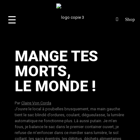
☰
MANGE TES
MORTS,
LE MONDE !
Par
Claire Von Corda
J’ouvre le local à poubelles brusquement, ma main gauche
tient le sac blindé d’ordures, coulant, dégueulasse, la lumière
automatique ne fonctionne plus. Là aussi putain. Je m’en
fous, je balance le sac dans le premier container ouvert, je
refuse de m’enfoncer dans ce merdier sans lumière, le sol
collant, les sacs éventrés, les détritus, déchets alimentaires