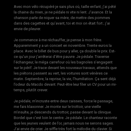
Avec mon vélo récupéré je sais plus où, taille enfant, j’ai pété
la chaine du mien, je ne pédale ni vite ni lent. J’avance. Et la
chanson parle de niquer sa mère, de mettre des pommes
dans des cagettes et qu’avant, toi et moi on était fort ; j’ai
envie de pleurer.
Je commence à me réchauffer, je pense à mon frère.
Apparemment y a un concert en novembre. Trente euros la
place. Avec le billet de bus pour y aller, ça double le prix. Est-
ce qu’un jour j’arrêterai d’être pauvre. Je pédale. Traverse
l’échangeur, le méga carrefour où les bagnoles s’engagent
sur le périf. Je trace devant les nouveaux travaux, attends que
les piétons passent au vert, les voitures sont vénères ce
matin. Septembre, la reprise, la vie, l’humiliation. Ça sent déjà
l’odeur du Macdo devant. Peut-être leur filer un CV pour un mi-
temps, plutôt crever.
Je pédale, m’incruste entre deux caisses, force le passage,
me fais klaxonner. Je monte sur le trottoir, une vieille
m’insulte, je descends du trottoir, passe devant la clinique.
Bordel que c’est loin le centre. Je pédale. Le chanteur raconte
que les jeunes veulent de l’or, jamais nous ne serons sages.
J’ai envie de crier. Je siffle très fort la mélodie du clavier. Si