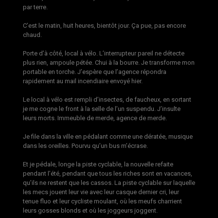
par terre.
C’est le matin, huit heures, bientôt jour. Ça pue, pas encore
chaud.
Porte d’à côté, local à vélo. L’interrupteur pareil ne détecte
plus rien, ampoule pétée. Chui à la bourre. Je transforme mon
portable en torche. J’espère que l’agence répondra
rapidement au mail incendiaire envoyé hier.
Le local à vélo est rempli d’insectes, de faucheux, en sortant
je me cogne le front à la selle de l’un suspendu. J’insulte
leurs morts. Immeuble de merde, agence de merde.
Je file dans la ville en pédalant comme une dératée, musique
dans les oreilles. Pourvu qu’un bus m’écrase.
Et je pédale, longe la piste cyclable, la nouvelle refaite
pendant l’été, pendant que tous les riches sont en vacances,
qu’ils ne restent que les cassos. La piste cyclable sur laquelle
les mecs jouent leur vie avec leur casque dernier cri, leur
tenue fluo et leur cycliste moulant, où les meufs charrient
leurs gosses blonds et où les joggeurs joggent.