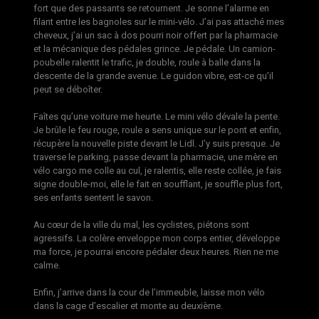
fort que des passants se retournent. Je sonne l’alarme en
filant entre les bagnoles sur le mini-vélo. J’ai pas attaché mes
cheveux, j’ai un sac à dos pourri noir offert par la pharmacie
et la mécanique des pédales grince. Je pédale. Un camion-
poubelle ralentit le trafic, je double, roule à balle dans la
descente de la grande avenue. Le guidon vibre, est-ce qu’il
peut se déboîter.
Faîtes qu’une voiture me heurte. Le mini vélo dévale la pente.
Je brûle le feu rouge, roule a sens unique sur le pont et enfin,
récupère la nouvelle piste devant le Lidl. J’y suis presque. Je
traverse le parking, passe devant la pharmacie, une mère en
vélo cargo me colle au cul, je ralentis, elle reste collée, je fais
signe double-moi, elle le fait en soufflant, je souffle plus fort,
ses enfants sentent le savon.
Au cœur de la ville du mal, les cyclistes, piétons sont
agressifs. La colère enveloppe mon corps entier, développe
ma force, je pourrai encore pédaler deux heures. Rien ne me
calme.
Enfin, j’arrive dans la cour de l’immeuble, laisse mon vélo
dans la cage d’escalier et monte au deuxième.