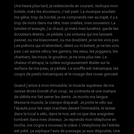
Une heure plus tard, je redescends en courant, rechope mon
bolide, mets les écouteurs, c’est parti. La musique soudain
me gêne, trop de bordel, je ne comprends rien au trajet, il y a
trop de mots dans ma tête, mes oreilles, mes souvenirs. La
lumière m’aveugle, j’ai chaud, je mets mes lunettes, garde les
écouteurs éteints. Je pédale. Les voitures qui me laissent
passer, ou me klaxonnent, ou me doublent, je ne les vois pas.
Les piétons qui m’attendent, râlent ou m’évitent, je ne les vois
pas. Les autres vélos, les gamins, les vieux, les joggeurs, les
chantiers, les trous, le goudron, je ne vois plus rien. La
chaleur m’attrape, la colère soigneusement étalée sur la
surface de ma peau, je pédale. Le souffle est mécanique, les
coups de pieds mécaniques et le rouage des roues grincent.
Quand j’arrive à mon immeuble, le muscle supérieur de ma
cuisse droite bondit d’un coup, se contracte et une crampe
de débile me fait serrer les dents. Je mords ma langue.
Masse le muscle, la crampe disparaît. Je porte le vélo sur
l’épaule pour les sept marches devant l’immeuble, le laisse
dans le local à vélo, dans le noir, est-ce que des araignées
tombent dans mes cheveux. Je reprends mon téléphone en
torche, me cogne à nouveau le crâne. L’interphone de l’entrée
est pété, ça explique l’avis de passage, je suis dégoutée, Une