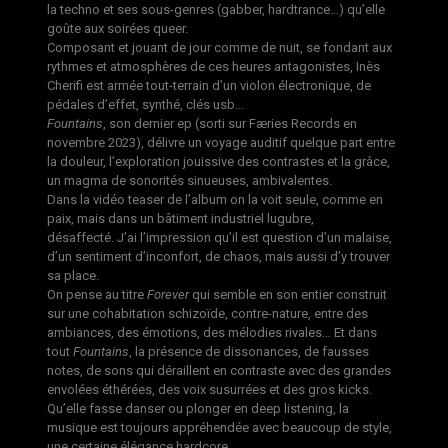
la techno et ses sous-genres (gabber, hardtrance…) qu’elle
goûte aux soirées queer.
Composant et jouant de jour comme de nuit, se fondant aux
rythmes et atmosphères de ces heures antagonistes, Inès
Cherifi est armée tout-terrain d’un violon électronique, de
pédales d’effet, synthé, clés usb…
Fountains
, son dernier ep (sorti sur
Færies Records
en
novembre 2023), délivre un voyage auditif quelque part entre
la douleur, l’exploration jouissive des contrastes et la grâce,
un magma de sonorités sinueuses, ambivalentes.
Dans la vidéo teaser de l’album on la voit seule, comme en
paix, mais dans un bâtiment industriel lugubre,
désaffecté.
J’ai l’impression qu’il est question d’un malaise,
d’un sentiment d’inconfort, de chaos, mais aussi d’y trouver
sa place.
On pense au titre
Forever
qui semble en son entier construit
sur une cohabitation schizoïde, contre-nature, entre des
ambiances, des émotions, des mélodies rivales… Et dans
tout
Fountains
, la présence de dissonances, de fausses
notes, de sons qui déraillent en contraste avec des grandes
envolées éthérées, des voix susurrées et des gros kicks.
Qu’elle fasse danser ou plonger en deep listening, la
musique est toujours appréhendée avec beaucoup de style,
une certaine élégance hardcore.