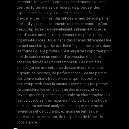
rencontre. Souvent tu y croises des personnes qui ont
des très fortes envies de fédérer, de proposer des
expériences collectives ou des mises en scène
d’expériences intimes. Qui ont des envies de soin par le
social. Il y a certains moments où des rencontres m’ont
beaucoup aidée personnellement, intimement. Que ce
soit d’autres artistes, des personnes du public, des
organisateur·ices. Jouer dans des scènes différentes me
permet aussi de garder des libertés plus facilement dans
les formes que je produis. C’est aussi très important pour
moi de conserver un endroit d’expression dans des
espaces dédiés à l’art contemporain. Ces dernières
années j’ai été très entourée de sculpteurs, d’artistes
digitaux, de peintres, de performer·ses… ça me permet
des conversations très denses et qui m’apportent
beaucoup, verbaliser la musique avec elleux me permet
de considérer les sons comme des masses, et de
développer une pensée sculpturale ou chorégraphique à
la musique. C’est très régénérant car parfois la critique
musicale va souvent analyser la musique en terme de
références et de courants, et moins en termes de
matérialité, de sensation, de fragilité ou de force, de
consistance.