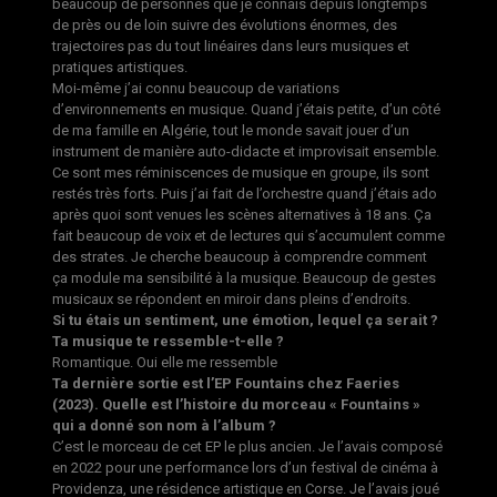
beaucoup de personnes que je connais depuis longtemps
de près ou de loin suivre des évolutions énormes, des
trajectoires pas du tout linéaires dans leurs musiques et
pratiques artistiques.
Moi-même j’ai connu beaucoup de variations
d’environnements en musique. Quand j’étais petite, d’un côté
de ma famille en Algérie, tout le monde savait jouer d’un
instrument de manière auto-didacte et improvisait ensemble.
Ce sont mes réminiscences de musique en groupe, ils sont
restés très forts. Puis j’ai fait de l’orchestre quand j’étais ado
après quoi sont venues les scènes alternatives à 18
ans.
Ça
fait beaucoup de voix et de lectures qui s’accumulent comme
des strates. Je cherche beaucoup à comprendre comment
ça module ma sensibilité à la musique. Beaucoup de gestes
musicaux se répondent en miroir dans pleins d’endroits.
Si tu étais un sentiment, une émotion, lequel ça serait ?
Ta musique te ressemble-t-elle ?
Romantique. Oui elle me ressemble
Ta dernière sortie est l’EP Fountains chez Faeries
(2023). Quelle est l’histoire du morceau « Fountains »
qui a donné son nom à l’album ?
C’est le morceau de cet EP le plus ancien. Je l’avais composé
en 2022 pour une performance lors d’un festival de cinéma à
Providenza, une résidence artistique en Corse. Je l’avais joué