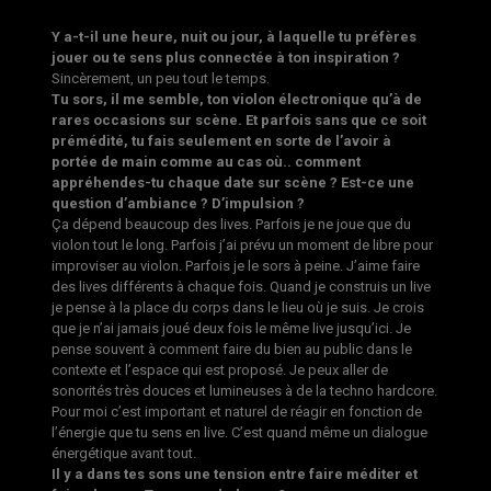
Y a-t-il une heure, nuit ou jour, à laquelle tu préfères
jouer ou te sens plus connectée à ton inspiration ?
Sincèrement, un peu tout le temps.
Tu sors, il me semble, ton violon électronique qu’à de
rares occasions sur scène. Et parfois sans que ce soit
prémédité, tu fais seulement en sorte de l’avoir à
portée de main comme au cas où.. comment
appréhendes-tu chaque date sur scène ? Est-ce une
question d’ambiance ? D’impulsion ?
Ça dépend beaucoup des lives. Parfois je ne joue que du
violon tout le long. Parfois j’ai prévu un moment de libre pour
improviser au violon. Parfois je le sors à peine. J’aime faire
des lives différents à chaque fois. Quand je construis un live
je pense à la place du corps dans le lieu où je suis. Je crois
que je n’ai jamais joué deux fois le même live jusqu’ici. Je
pense souvent à comment faire du bien au public dans le
contexte et l’espace qui est proposé. Je peux aller de
sonorités très douces et lumineuses à de la techno hardcore.
Pour moi c’est important et naturel de réagir en fonction de
l’énergie que tu sens en live. C’est quand même un dialogue
énergétique avant tout.
Il y a dans tes sons une tension entre faire méditer et