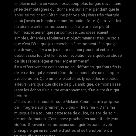
en pleine nature en version beaucoup plus longue devant une
jetée de montagnes qui donnaient sur la mer pendant que le
soleil se couchait. C’était une période où j’étais très chargée
et où j’avais un besoin de transformation forte. Ça m’avait fait
du bien de créer ce morceau qui a été le premier plutôt
lumineux et aérien que j’ai composé. Les idées étaient
simples, éthérées, répétitives et plutôt minimalistes. Je crois
que c’est l’état que je recherchais à ce moment-là et que ça
me devançait. Il y a un jeu d’apesanteur pour moi entre le
début assez lourd et lent et son évolution vers quelque chose
de plus rapide léger et résilient et immersif.
Il y a effectivement ces sons noise, déformés, qui font très fx
de jeu video qui viennent répondre et construire un dialogue
avec le violon. Ça emmène le côté très lyrique des mélodies
ailleurs, vers quelque chose de plus ambiguë, de moins lisse.
C’est les échos d’un autre environnement, d’un autre état qui
déborde.
J’étais très heureuse lorsque Mélanie Courtinat m’a proposé
de l’intégré à son premier jeu vidéo « The Siren ». Dans ma
musique il y a toujours cette idée de quête, de soi, de soin,
de transformation. C’est assez proche des narratifs de jeux
vidéos. Souvent mes morceaux sont guidés par une voix
principale qui en rencontre d’autres et se transforment à