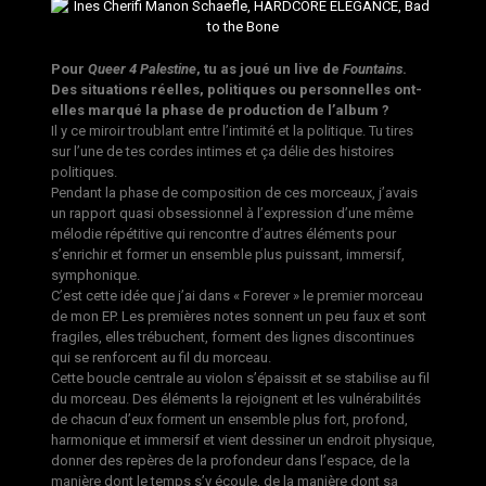
Pour
Queer 4 Palestine
, tu as joué un live de
Fountains
.
Des situations réelles, politiques ou personnelles ont-
elles marqué la phase de production de l’album ?
Il y ce miroir troublant entre l’intimité et la politique. Tu tires
sur l’une de tes cordes intimes et ça délie des histoires
politiques.
Pendant la phase de composition de ces morceaux, j’avais
un rapport quasi obsessionnel à l’expression d’une même
mélodie répétitive qui rencontre d’autres éléments pour
s’enrichir et former un ensemble plus puissant, immersif,
symphonique.
C’est cette idée que j’ai dans « Forever » le premier morceau
de mon EP. Les premières notes sonnent un peu faux et sont
fragiles, elles trébuchent, forment des lignes discontinues
qui se renforcent au fil du morceau.
Cette boucle centrale au violon s’épaissit et se stabilise au fil
du morceau. Des éléments la rejoignent et les vulnérabilités
de chacun d’eux forment un ensemble plus fort, profond,
harmonique et immersif et vient dessiner un endroit physique,
donner des repères de la profondeur dans l’espace, de la
manière dont le temps s’y écoule, de la manière dont sa