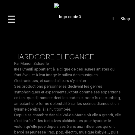
☰
HARDCORE ELEGANCE
Par
Manon Schaefle
Inès Cherifi
appartient à la clique de ces jeunes artistes qui
font évoluer à leur image le milieu des musiques
électroniques, et sans d’ailleurs s’y limiter.
Ses productions personnelles déclivent les genres
symphoniques et expérimentaux tout comme ses apparitions
en tant que dj transcendent les codes et poncifs du clubbing,
ameutant une forme de brutalité sur les scènes diurnes et un
lyrisme cérébral à la nuit tombée.
Depuis sa chambre dans le Val-de-Marne où elle a grandi, elle
s’est livrée à des tentatives alchimiques pour hybrider le
violon qu’elle joue depuis ses 5 ans aux influences qui ont
bercé sa jeunesse : rap, pop, électro, musique kabyle…, puis