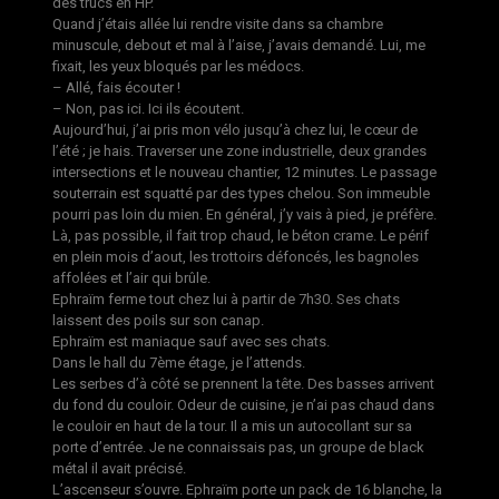
des trucs en HP.
Quand j’étais allée lui rendre visite dans sa chambre
minuscule, debout et mal à l’aise, j’avais demandé. Lui, me
fixait, les yeux bloqués par les médocs.
– Allé, fais écouter !
– Non, pas ici. Ici ils écoutent.
Aujourd’hui, j’ai pris mon vélo jusqu’à chez lui, le cœur de
l’été ; je hais. Traverser une zone industrielle, deux grandes
intersections et le nouveau chantier, 12 minutes. Le passage
souterrain est squatté par des types chelou. Son immeuble
pourri pas loin du mien. En général, j’y vais à pied, je préfère.
Là, pas possible, il fait trop chaud, le béton crame. Le périf
en plein mois d’aout, les trottoirs défoncés, les bagnoles
affolées et l’air qui brûle.
Ephraïm ferme tout chez lui à partir de 7h30. Ses chats
laissent des poils sur son canap.
Ephraïm est maniaque sauf avec ses chats.
Dans le hall du 7ème étage, je l’attends.
Les serbes d’à côté se prennent la tête. Des basses arrivent
du fond du couloir. Odeur de cuisine, je n’ai pas chaud dans
le couloir en haut de la tour. Il a mis un autocollant sur sa
porte d’entrée. Je ne connaissais pas, un groupe de black
métal il avait précisé.
L’ascenseur s’ouvre. Ephraïm porte un pack de 16 blanche, la