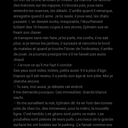
des histoires sur les nappes, il n’écoute pas, joue sans
entendre les nuances, les détails. S’arrête quand il remarque,
enregistre quand il aime. Je lis seule, il joue seul, les chats
passent. L’air devient moite, irrespirable, l’étouffement
brûlant des 16 heures cogne à ses stores, Ephraïm sue en
fixant son clavier.
Je transpire sans rien faire, je lui parle, me confie, il ne sait
plus, si je remue les jambes, il sursaute et remontre le bord
du matelas et quand je touche l’écran de l’ordinateur, il arrête
de jouer. Je pourrais presque rire s’il ne faisait pas aussi
chaud.
– J’ai tout ce qu’il me faut il conclut.
Ses yeux sont vides, tristes, petits aussi. Il n’a plus d’âge.
Depuis qu’il est revenu, il a perdu son âge et son père. Moi je
cherche encore.
– Tu sais, moi aussi, je déteste cet endroit.
Il me demande pourquoi. Ces immeubles. Grands blancs
neufs.
– Ils me surveillent la nuit, Ephraïm dit. Ils en font des tonnes
près de chez toi, des immenses, pour le métro, la nouvelle
ligne. C’est terrible. Les gitans sont partis ce matin. Les
poubelles sont pleines de leurs pulls. Les mecs de la grande
surface les ont brulées sur le parking. Ça faisait comme une