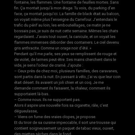
fontaine, les flammes. Une fontaine de feuilles mortes. Sans
fin. Ça montait jusqu’à mon étage. Tu vois, du parking d’en
face, ça montait jusqu’ici. La famille de black était au balcon,
on voyait même plus l’enseigne du Carrefour. J’entendais le
trafic du périf au loin, les embouteillages, ce matin je ne
bossais pas, je suis de nuit cette semaine. Mêmes les chats
regardaient. J’avais tout ouvert, la canicule, et on voyait les
flammes immenses déborder des containers. Le ciel devenu
gris anthracite. Comme un orage noir d’été. »
Pendant qu’il me parle, ses yeux se remplissent de rouge et
de violet, de larmes peut-être. Ses mains cherchent dans le
vide, je sens l’odeur de cramé. J’ajoute :
– Ceux près de chez moi, plusieurs familles, des caravanes,
sont partis dans la nuit. En passant à vélo, j’ai vu que leur coin
était désert. Ils avaient un joli chien et un coq. Je me
demande comment ils faisaient, la chaleur, comment ils
supportaient là-bas.
– Comme nous. Ils ne supportent pas.
Alors il aspire une nouvelle fois sa cigarette, râle, c’est
dégueulasse,
– Viens on fume des vraies clopes, je propose.
Et du tiroir de sa cuisine impeccable, il sort une trousse qui
contient soigneusement un paquet de tabac vieux, ouvert,
des miettes sèches dans le fond.