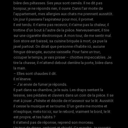
bière des pétasses. Ses yeux sont cernés. Il ne dit pas
bonjour, je ne réponds rien, il ouvre. Dans l’air moite de
l’appartement, mes allergies aux chats me prennent aussitôt.
Un jour il passera l’aspirateur pour moi, il promet.
Il est tendu. Il n’aime pas recevoir, il n’aime pas la chaleur, il
trottine d’un bout à l’autre de la pièce. Nerveusement, il tire
sur une cigarette électronique. A mon tour, de me sentir mal.
Son store est baissé, sa cuisine briquée à mort, ça pue la
javel partout. On dirait que personne n’habite ici, aucune
fringue dérangée, aucune vaisselle. Pour faire un truc,
occuper le temps, je vais pisser – chiottes impeccables. Je
tire la chasse, il m’attend debout derrière la porte, bière dans
la main.
– Elles sont chaudes il dit.
Il m’énerve.
– J’ai envie de fumer je réponds.
Il part dans sa chambre, je le suis. Les draps sentent la
lessive, ses pédales et claviers dans un coin de la pièce. Il se
met à jouer. J’hésite et décide de m’asseoir sur le lit. Aussitôt
il cesse la musique et se tourne. D’un geste me montre et
m’explique, mets-toi ici, sur le rebord, vraiment le bord, le lit
est propre, et tes habits ?
Il n’attend pas de réponse, reprend son morceau.
Un truc de drone, ambiant et chiadé. Ça marche. Je raconte