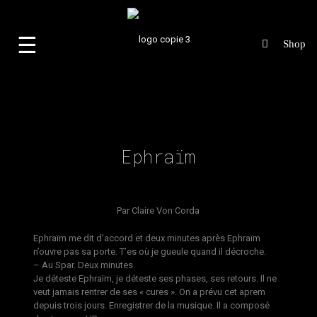
☰
Ephraïm
Par
Claire Von Corda
Ephraïm me dit d’accord et deux minutes après Ephraïm
n’ouvre pas sa porte. T’es où je gueule quand il décroche.
– Au Spar. Deux minutes.
Je déteste Ephraïm, je déteste ses phases, ses retours. Il ne
veut jamais rentrer de ses « cures ». On a prévu cet aprem
depuis trois jours. Enregistrer de la musique. Il a composé