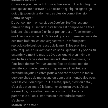
On évite également le full conceptuel ou le full technologique.
Rien qu’un titre d’œuvre ou un texte de quelques lignes, ça
doit déjà pouvoir te donner des clés de compréhension.
Sonia Saroya :
De par son nom, on saisit que
Derniers Souffles
est une
œuvre poétique. De fait, l’installation est composée de trois
boîtiers reliés chacun à un haut-parleur qui diffuse les sons
modulés de son circuit. L’idée est que la somme des sons de
ces trois boîtiers, en convergeant vers un même point,
reproduise le bruit du ressac de la mer. Et les premiers
retours qu’on a eus vont dans ce sens : quand tu t’y poses, tu
entends vraiment la mer, tu t’évades, quand bien même en
réalité, tu es face à des boîtiers industriels. Pour nous, ce
faux bruit de mer évoque une espèce de dernier son de
société, comme le dernier son qu’on aurait peut-être à
entendre un jour. En effet, pour la société moderne la mer a
quelque chose de menaçant, on pense à la montée des eaux.
Voilà le cœur du projet. Tout le reste, après, c’est du détail,
c’est des plus, mais à la base, l’envie qu’on avait, c’était
vraiment ça, de mettre dans cette situation d’écoute
paradoxale où on a l’impression d’entendre le monde
s’achever.
Manon Schaefle :