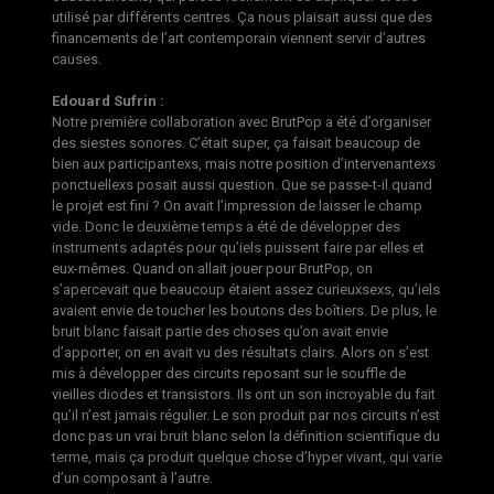
utilisé par différents centres. Ça nous plaisait aussi que des
financements de l’art contemporain viennent servir d’autres
causes.
Edouard Sufrin :
Notre première collaboration avec BrutPop a été d’organiser
des siestes sonores. C’était super, ça faisait beaucoup de
bien aux participantexs, mais notre position d’intervenantexs
ponctuellexs posait aussi question. Que se passe-t-il quand
le projet est fini ? On avait l’impression de laisser le champ
vide. Donc le deuxième temps a été de développer des
instruments adaptés pour qu’iels puissent faire par elles et
eux-mêmes. Quand on allait jouer pour BrutPop, on
s’apercevait que beaucoup étaient assez curieuxsexs, qu’iels
avaient envie de toucher les boutons des boîtiers. De plus, le
bruit blanc faisait partie des choses qu’on avait envie
d’apporter, on en avait vu des résultats clairs. Alors on s’est
mis à développer des circuits reposant sur le souffle de
vieilles diodes et transistors. Ils ont un son incroyable du fait
qu’il n’est jamais régulier. Le son produit par nos circuits n’est
donc pas un vrai bruit blanc selon la définition scientifique du
terme, mais ça produit quelque chose d’hyper vivant, qui varie
d’un composant à l’autre.