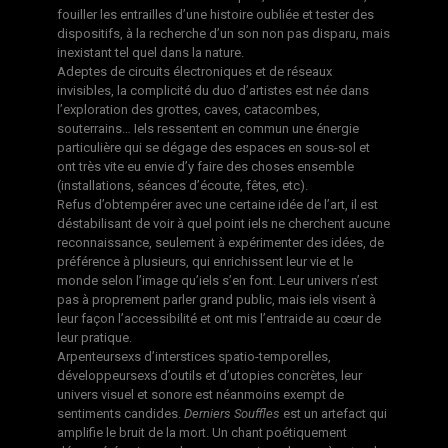
fouiller les entrailles d’une histoire oubliée et tester des
dispositifs, à la recherche d’un son non pas disparu, mais
inexistant tel quel dans la nature.
Adeptes de circuits électroniques et de réseaux
invisibles, la complicité du duo d’artistes est née dans
l’exploration des grottes, caves, catacombes,
souterrains… Iels ressentent en commun une énergie
particulière qui se dégage des espaces en sous-sol et
ont très vite eu envie d’y faire des choses ensemble
(installations, séances d’écoute, fêtes, etc).
Refus d’obtempérer avec une certaine idée de l’art, il est
déstabilisant de voir à quel point iels ne cherchent aucune
reconnaissance, seulement à expérimenter des idées, de
préférence à plusieurs, qui enrichissent leur vie et le
monde selon l’image qu’iels s’en font. Leur univers n’est
pas à proprement parler grand public, mais iels visent à
leur façon l’accessibilité et ont mis l’entraide au cœur de
leur pratique.
Arpenteursexs d’interstices spatio-temporelles,
développeursexs d’outils et d’utopies concrètes, leur
univers visuel et sonore est néanmoins exempt de
sentiments candides.
Derniers Souffles
est un artefact qui
amplifie le bruit de la mort. Un chant poétiquement