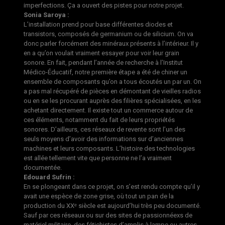
imperfections. Ça a ouvert des pistes pour notre projet.
Sonia Saroya :
L’installation prend pour base différentes diodes et
transistors, composés de germanium ou de silicium. On va
donc parler forcément des minéraux présents à l’intérieur. Il y
en a qu’on voulait vraiment essayer pour voir leur grain
sonore. En fait, pendant l’année de recherche à l’Institut
Médico-Éducatif, notre première étape a été de chiner un
ensemble de composants qu’on a tous écoutés un par un. On
a pas mal récupéré de pièces en démontant de vieilles radios
ou en se les procurant auprès des filières spécialisées, en les
achetant directement. Il existe tout un commerce autour de
ces éléments, notamment du fait de leurs propriétés
sonores. D’ailleurs, ces réseaux de revente sont l’un des
seuls moyens d’avoir des informations sur d’anciennes
machines et leurs composants. L’histoire des technologies
est allée tellement vite que personne ne l’a vraiment
documentée.
Edouard Sufrin :
En se plongeant dans ce projet, on s’est rendu compte qu’il y
avait une espèce de zone grise, où tout un pan de la
production du XXᵉ siècle est aujourd’hui très peu documenté.
Sauf par ces réseaux ou sur des sites de passionnéexs de
matériel militaire, des fétichistes d’amplis à lampe ou autres