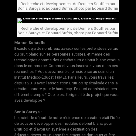
Recherche et développement de Derniers Souffles par
Sonia Saroya et Edouard Sufrin, photo par Edouard Sufrin
Recherche et développement de Derniers Souffles par
Sonia Saroya et Edouard Sufrin, photo par Edouard Sufrin
Manon Schaefle :
Il existe déjà de nombreux travaux sur les prétendues vertus
du bruit blanc sur les personnes autistes, et même des
technologies comme des générateurs de bruit blanc vendus
dans le commerce. Comment vous inscrivez-vous dans ces
recherches ? Vous avez mené une résidence au sein d’un
Institut Médico-Éducatif (IME). Par ailleurs, vous travaillez
depuis 2018 avec l’association BrutPop spécialisée dans la
création sonore pour le handicap. En quoi consistaient ces
différents temps ? Quelle est l’originalité du projet que vous
avez développé ?
Sonia Saroya :
Le point de départ de notre résidence de création était l’idée
de pouvoir développer des modules de bruit blanc pour
BrutPop et d’avoir un système à destination des
éducateuricexs, qui puisse facilement se dupliquer et être