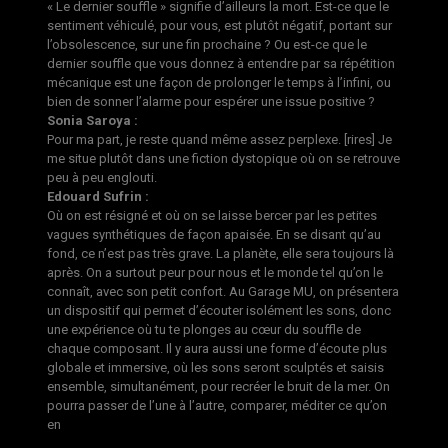
« Le dernier souffle » signifie d’ailleurs la mort. Est-ce que le
sentiment véhiculé, pour vous, est plutôt négatif, portant sur
l’obsolescence, sur une fin prochaine ? Ou est-ce que le
dernier souffle que vous donnez à entendre par sa répétition
mécanique est une façon de prolonger le temps à l’infini, ou
bien de sonner l’alarme pour espérer une issue positive ?
Sonia Saroya :
Pour ma part, je reste quand même assez perplexe. [rires] Je
me situe plutôt dans une fiction dystopique où on se retrouve
peu à peu englouti.
Edouard Sufrin :
Où on est résigné et où on se laisse bercer par les petites
vagues synthétiques de façon apaisée. En se disant qu’au
fond, ce n’est pas très grave. La planète, elle sera toujours là
après. On a surtout peur pour nous et le monde tel qu’on le
connaît, avec son petit confort. Au Garage MU, on présentera
un dispositif qui permet d’écouter isolément les sons, donc
une expérience où tu te plonges au cœur du souffle de
chaque composant. Il y aura aussi une forme d’écoute plus
globale et immersive, où les sons seront sculptés et saisis
ensemble, simultanément, pour recréer le bruit de la mer. On
pourra passer de l’une à l’autre, comparer, méditer ce qu’on
en