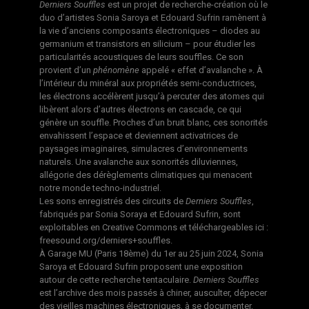
Derniers Souffles
est un projet de recherche-création où le
duo d’artistes Sonia Saroya et Edouard Sufrin ramènent à
la vie d’anciens composants électroniques – diodes au
germanium et transistors en silicium – pour étudier les
particularités acoustiques de leurs souffles. Ce son
provient d’un
phénomène
appelé « effet d’avalanche ». À
l’intérieur du minéral aux propriétés semi-conductrices,
les électrons accélèrent jusqu’à percuter des atomes qui
libèrent alors d’autres électrons en cascade, ce qui
génère un souffle. Proches d’un bruit blanc, ces sonorités
envahissent l’espace et deviennent activatrices de
paysages imaginaires, simulacres d’environnements
naturels. Une avalanche aux sonorités diluviennes,
allégorie des dérèglements climatiques qui menacent
notre monde techno-industriel.
Les sons enregistrés des circuits de
Derniers Souffles
,
fabriqués par Sonia Soraya et Edouard Sufrin, sont
exploitables en Creative Commons et téléchargeables ici :
freesound.org/derniers+souffles.
À Garage MU (Paris 18ème) du 1er au 25 juin 2024, Sonia
Saroya et Edouard Sufrin proposent une exposition
autour de cette recherche tentaculaire.
Derniers Souffles
est l’archive des mois passés à chiner, ausculter, dépecer
des vieilles machines électroniques, à se documenter,