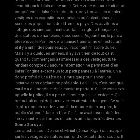
l’endroit par le biais d’une amie. Cette zone du parc était alors
complètement laissée à l’abandon, on y trouvait les derniers
vestiges des expositions coloniales où étaient mises en
scène les populations de différents pays. Des pavillons à
l’effigie des cinq continents portant la « gloire française »,
des statues démantelées, désossées. Aujourd’hui, le parc a
été rénové, le Pavillon de la Tunisie transformé en restaurant
et il y a enfin des panneaux qui racontent l’histoire du lieu.
Mais il y a quelques années, il n’y avait rien de tout ça et
quand tu commençais à t’intéresser à ces vestiges, tu te
rendais compte qu’aucune information ne permettait d’en
saisir l’origine excepté un tout petit panneau à l’entrée. On a
donc profité d’une fête de la musique pour lancer une
initiative sans déclaration préalable. Le 21 juin, c’est pratique,
car il y a du monde et de la musique partout. Si une voisinexs
appelle la police, il y a peu de risque qu’elle intervienne. Ça
permettait aussi de jouer avec les attentes des gens. Ce soir-
là, si tu donnes rendez-vous à du monde dans un parc, le
public s’attend à faire la fête. Or, là, on avait rassemblé des
intervenantexs et formes d’actions artistiques très diverses.
Sonia Saroya :
Les artistes Léon Denise et Minuit (Dorian Rigal) ont mappé
sur les vestiges de statues sur fond d’extraits de discours. Il