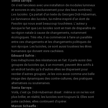
Sonia Saroya :
On s’est lancéexs avec une installation de modules lumineux
et sonores in-situ (exclusivement pour des lieux sombres) :
Les lucioles
. Ça partait d’un texte du Georges Didi-Huberman,
La Survivance des lucioles
, lui-même inspiré d’un écrit de
Pasolini qui nous avait beaucoup touchéexs. L’auteur y
évoque le fait que
Les lucioles
sont en train de disparaître de
sa région natale à cause de changements, notamment
écologiques. Très vite, il va commencer à faire un parallèle
entre ces changements et les changements politiques de
son époque. Les lucioles, ce sont aussi toustexs les êtres
humainexs qui doivent vivre cachéexs.
Edouard Sufrin :
Des métaphores des résistances en fait. Il parle aussi des
groupes de lucioles qui, à un moment, peuvent être actifs à
un endroit tandis qu’à d’autres elles se dispersent pour
recréer d’autres groupes. Je les vois aussi comme une belle
image des dynamiques des contre-cultures, des pratiques
alternatives ou souterraines.
Sonia Saroya :
Voilà, c’est ça. Didi-Huberman disait : même si on ne les voit
plus briller, en réalité, les lucioles sont toujours là. Elles sont
juste cachées, elles continuent d’opérer.
Manon Schaefle :