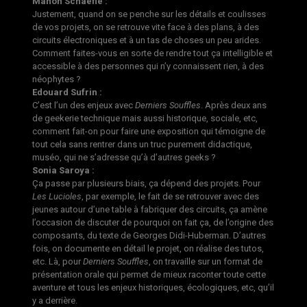
Manon Schaefle :
Justement, quand on se penche sur les détails et coulisses
de vos projets, on se retrouve vite face à des plans, à des
circuits électroniques et à un tas de choses un peu arides.
Comment faites-vous en sorte de rendre tout ça intelligible et
accessible à des personnes qui n’y connaissent rien, à des
néophytes ?
Edouard Sufrin :
C’est l’un des enjeux avec
Derniers Souffles
. Après deux ans
de geekerie technique mais aussi historique, sociale, etc,
comment fait-on pour faire une exposition qui témoigne de
tout cela sans rentrer dans un truc purement didactique,
muséo, qui ne s’adresse qu’à d’autres geeks ?
Sonia Saroya :
Ça passe par plusieurs biais, ça dépend des projets. Pour
Les Lucioles
, par exemple, le fait de se retrouver avec des
jeunes autour d’une table à fabriquer des circuits, ça amène
l’occasion de discuter de pourquoi on fait ça, de l’origine des
composants, du texte de Georges Didi-Huberman. D’autres
fois, on documente en détail le projet, on réalise des tutos,
etc. Là, pour
Derniers Souffles
, on travaille sur un format de
présentation orale qui permet de mieux raconter toute cette
aventure et tous les enjeux historiques, écologiques, etc, qu’il
y a derrière.