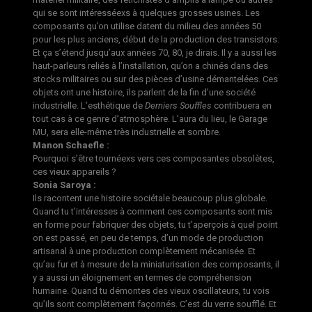
qui se sont intéresséexs à quelques grosses usines. Les
composants qu’on utilise datent du milieu des années 50
pour les plus anciens, début de la production des transistors.
Et ça s’étend jusqu’aux années 70, 80, je dirais. Il y a aussi les
haut-parleurs reliés à l’installation, qu’on a chinés dans des
stocks militaires ou sur des pièces d’usine démantelées. Ces
objets ont une histoire, ils parlent de la fin d’une société
industrielle. L’esthétique de
Derniers Souffles
contribuera en
tout cas à ce genre d’atmosphère. L’aura du lieu, le Garage
MU, sera elle-même très industrielle et sombre.
Manon Schaefle :
Pourquoi s’être tournéexs vers ces composantes obsolètes,
ces vieux appareils ?
Sonia Saroya :
Ils racontent une histoire sociétale beaucoup plus globale.
Quand tu t’intéresses à comment ces composants sont mis
en forme pour fabriquer des objets, tu t’aperçois à quel point
on est passé, en peu de temps, d’un mode de production
artisanal à une production complètement mécanisée. Et
qu’au fur et à mesure de la miniaturisation des composants, il
y a aussi un éloignement en termes de compréhension
humaine. Quand tu démontes des vieux oscillateurs, tu vois
qu’ils sont complètement façonnés. C’est du verre soufflé. Et