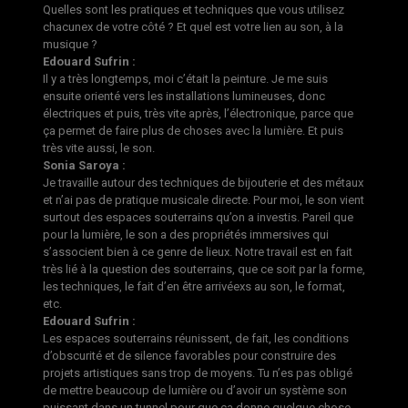
Quelles sont les pratiques et techniques que vous utilisez
chacunex de votre côté ? Et quel est votre lien au son, à la
musique ?
Edouard Sufrin :
Il y a très longtemps, moi c’était la peinture. Je me suis
ensuite orienté vers les installations lumineuses, donc
électriques et puis, très vite après, l’électronique, parce que
ça permet de faire plus de choses avec la lumière. Et puis
très vite aussi, le son.
Sonia Saroya :
Je travaille autour des techniques de bijouterie et des métaux
et n’ai pas de pratique musicale directe. Pour moi, le son vient
surtout des espaces souterrains qu’on a investis. Pareil que
pour la lumière, le son a des propriétés immersives qui
s’associent bien à ce genre de lieux. Notre travail est en fait
très lié à la question des souterrains, que ce soit par la forme,
les techniques, le fait d’en être arrivéexs au son, le format,
etc.
Edouard Sufrin :
Les espaces souterrains réunissent, de fait, les conditions
d’obscurité et de silence favorables pour construire des
projets artistiques sans trop de moyens. Tu n’es pas obligé
de mettre beaucoup de lumière ou d’avoir un système son
puissant dans un tunnel pour que ça donne quelque chose