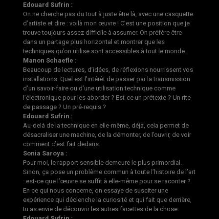
Edouard Sufrin :
On ne cherche pas du tout à juste être là, avec une casquette
d’artiste et dire : voilà mon œuvre ! C’est une position que je
trouve toujours assez difficile à assumer. On préfère être
dans un partage plus horizontal et montrer que les
techniques qu’on utilise sont accessibles à tout le monde.
Manon Schaefle :
Beaucoup de lectures, d’idées, de réflexions nourrissent vos
installations. Quel est l’intérêt de passer par la transmission
d’un savoir-faire ou d’une utilisation technique comme
l’électronique pour les aborder ? Est-ce un prétexte ? Un rite
de passage ? Un pré-requis ?
Edouard Sufrin :
Au-delà de la technique en elle-même, déjà, cela permet de
désacraliser une machine, de la démonter, de l’ouvrir, de voir
comment c’est fait dedans.
Sonia Saroya :
Pour moi, le rapport sensible demeure le plus primordial.
Sinon, ça pose un problème commun à toute l’histoire de l’art
: est-ce que l’œuvre se suffit à elle-même pour se raconter ?
En ce qui nous concerne, on essaye de susciter une
expérience qui déclenche la curiosité et qui fait que derrière,
tu as envie de découvrir les autres facettes de la chose.
Edouard Sufrin :