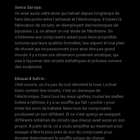
Sonia Saroya :
On avait aussi cette envie qui traînait depuis longtemps de
faire des ponts entre l’artisanat et l’électronique, à travers la
fabrication de circuits, en réemployant des techniques de
bijouterie. Là, on atteint un vrai stade de fétichisme. On
s’intéresse aux composants autant pour leurs propriétés
sonores que leurs qualités formelles, leur aspect et tout plein
de choses qui ne passionnent pour ainsi dire pas grand
monde. Il y a toute une dimension purement artistique, qui
vise à façonner des circuits esthétiques et précieux comme
des sculptures.
Edouard Sufrin :
Côté sonore, on n’a pas du tout réinventé la roue. Le bruit
blanc sortant des circuits, c’est un classique de
l’électronique. Dans tous les vieux synthés, toutes les vieilles
boîtes à rythmes, il y a un souffle qui fait « pschiii » pour
imiter les sons de batterie. Mais tous les composants
produisent un son différent. Et on s’est aperçu en essayant
différents schémas de circuits que chacun avait aussi un son
propre. À partir de là, on a voulu simplifier au maximum pour
essayer d’être le plus près du son du composant pour
écouter distinctement le souffle unique de chacun