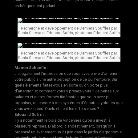
esthétiquement parlant.
Recherche et développement de Derniers Souffles par
Sonia Saroya et Edouard Sufrin, photo par Edouard Sufrin
Recherche et développement de Derniers Souffles par
Sonia Saroya et Edouard Sufrin, photo par Edouard Sufrin
Manon Schaefle :
J’ai également l’impression que vous avez envie d’amener
votre public à une autre perception de ce qui l’entoure. Sur
quels éléments faites-vous en sorte qu’on porte plus
d’attention et comment vous y prenez-vous ? Je pense aux
balades et autres formes itinérantes que vous avez pu
organiser, ou encore à des systèmes d’écoute atypiques que
vous avez créés. Quels étaient les effets visés ?
Edouard Sufrin :
Il y a notamment le bois de Vincennes qu’on a investi à
plusieurs reprises. D’abord, clandestinement, lorsqu’on a
organisé un événement un 21 juin dans le jardin d’agronomie
tropicale, situé tout au fond du bois. On avait découvert