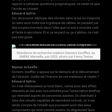
rapport à certaines questions pragmatiques, ne serait-ce que
l’accès au courant.
Edouard Sufrin :
Oui, de pouvoir déployer des choses dans la rue ou n’importe
où sans avoir toute une logistique de câbles, en passant par
des moyens low-tech dans l’idée que ce soit à moindre coût
et facile à reproduire. Et si ça se perd ou ça s’abîme, ce n’est
pas très grave.
Résidence de recherche-création Derniers Souffles, au
GMEM, Marseille, juin 2023, photo par Fanny Testas
Manon Schaefle :
D
erniers Souffles
s’appuie sur le réemploi et le détournement
de l’existant. Quelle est l’histoire de ces matériaux et objets ?
Edouard Sufrin :
On s’est intéresséexs au bruit blanc, censé avoir des effets
relaxants en lien avec nos activités pour l’association BrutPop
qui intervient auprès de personnes autistes. En cherchant à
faire des circuits capables de reproduire ce bruit, on s’est
rendu compte de l’intérêt que pouvaient avoir des vieux
composants qui sont comme vivants. Ils dégueulent leurs