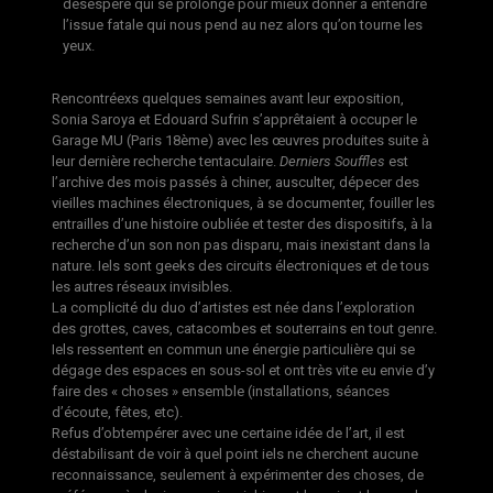
désespéré qui se prolonge pour mieux donner à entendre
l’issue fatale qui nous pend au nez alors qu’on tourne les
yeux.
Rencontréexs quelques semaines avant leur exposition,
Sonia Saroya et Edouard Sufrin s’apprêtaient à occuper le
Garage MU (Paris 18ème) avec les œuvres produites suite à
leur dernière recherche tentaculaire.
Derniers Souffles
est
l’archive des mois passés à chiner, ausculter, dépecer des
vieilles machines électroniques, à se documenter, fouiller les
entrailles d’une histoire oubliée et tester des dispositifs, à la
recherche d’un son non pas disparu, mais inexistant dans la
nature. Iels sont geeks des circuits électroniques et de tous
les autres réseaux invisibles.
La complicité du duo d’artistes est née dans l’exploration
des grottes, caves, catacombes et souterrains en tout genre.
Iels ressentent en commun une énergie particulière qui se
dégage des espaces en sous-sol et ont très vite eu envie d’y
faire des « choses » ensemble (installations, séances
d’écoute, fêtes, etc).
Refus d’obtempérer avec une certaine idée de l’art, il est
déstabilisant de voir à quel point iels ne cherchent aucune
reconnaissance, seulement à expérimenter des choses, de