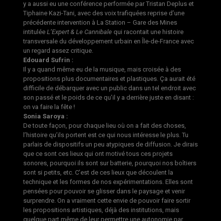
y a aussi eu une conférence performée par Tristan Deplus et
Tiphaine Kazi-Tani, avec des voix trafiquées reprise d’une
précédente intervention à La Station – Gare des Mines
intitulée
L’Expert & Le Cannibale
qui racontait une histoire
transversale du développement urbain en Île-de-France avec
un regard assez critique.
Edouard Sufrin :
Il y a quand même eu de la musique, mais croisée à des
propositions plus documentaires et plastiques. Ça aurait été
difficile de débarquer avec un public dans un tel endroit avec
son passé et le poids de ce qu’il y a derrière juste en disant :
on va faire la fête !
Sonia Saroya :
De toute façon, pour chaque lieu où on a fait des choses,
l’histoire qu’ils portent est ce qui nous intéresse le plus. Tu
parlais de dispositifs un peu atypiques de diffusion. Je dirais
que ce sont ces lieux qui ont motivé tous ces projets
sonores, pourquoi ils sont sur batterie, pourquoi nos boîtiers
sont si petits, etc. C’est de ces lieux que découlent la
technique et les formes de nos expérimentations. Elles sont
pensées pour pouvoir se glisser dans le paysage et venir
surprendre. On a vraiment cette envie de pouvoir faire sortir
les propositions artistiques, déjà des institutions, mais
quelque part même de leur permettre une autonomie par