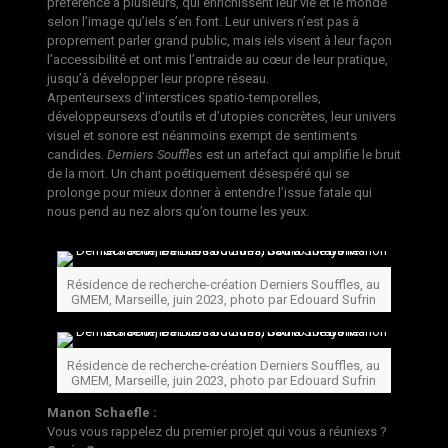
préférence à plusieurs, qui enrichissent leur vie et le monde
selon l’image qu’iels s’en font. Leur univers n’est pas à
proprement parler grand public, mais iels visent à leur façon
l’accessibilité et ont mis l’entraide au cœur de leur pratique,
jusqu’à développer leur propre réseau.
Arpenteursexs d’interstices spatio-temporelles,
développeursexs d’outils et d’utopies concrètes, leur univers
visuel et sonore est néanmoins exempt de sentiments
candides.
Derniers Souffles
est un artefact qui amplifie le bruit
de la mort. Un chant poétiquement désespéré qui se
prolonge pour mieux donner à entendre l’issue fatale qui
nous pend au nez alors qu’on tourne les yeux.
Résidence de recherche-création Derniers Souffles, au
GMEM, Marseille, juin 2023, photo par Edouard Sufrin
Résidence de recherche-création Derniers Souffles, au
GMEM, Marseille, juin 2023, photo par Edouard Sufrin
Manon Schaefle :
Vous vous rappelez du premier projet qui vous a réuniexs ?