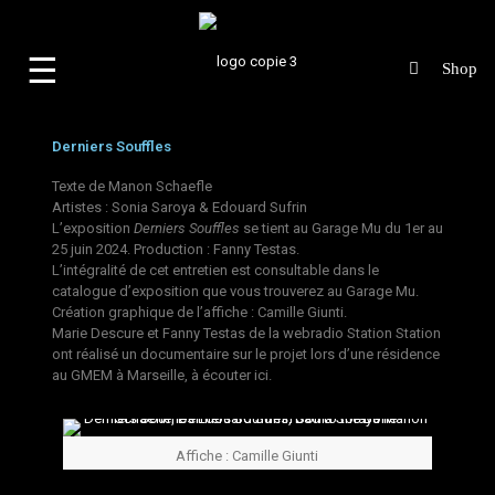
☰
Derniers Souffles
Texte de
Manon Schaefle
Artistes :
Sonia Saroya
&
Edouard Sufrin
L’exposition
Derniers Souffles
se tient au
Garage Mu
du 1er au
25 juin 2024. Production :
Fanny Testas
.
L’intégralité de cet entretien est consultable dans le
catalogue d’exposition que vous trouverez au Garage Mu.
Création graphique de l’affiche :
Camille Giunti
.
Marie Descure et Fanny Testas de la webradio
Station Station
ont réalisé un documentaire sur le projet lors d’une résidence
au GMEM à Marseille, à écouter
ici
.
Affiche : Camille Giunti