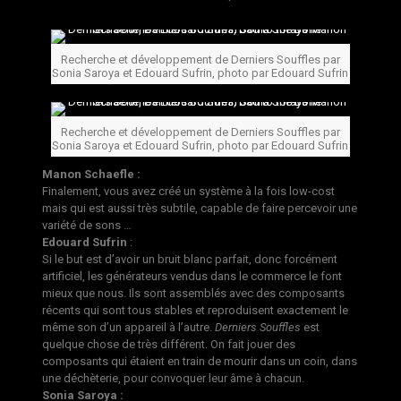
Recherche et développement de Derniers Souffles par
Sonia Saroya et Edouard Sufrin, photo par Edouard Sufrin
Recherche et développement de Derniers Souffles par
Sonia Saroya et Edouard Sufrin, photo par Edouard Sufrin
Manon Schaefle :
Finalement, vous avez créé un système à la fois low-cost
mais qui est aussi très subtile, capable de faire percevoir une
variété de sons …
Edouard Sufrin
:
Si le but est d’avoir un bruit blanc parfait, donc forcément
artificiel, les générateurs vendus dans le commerce le font
mieux que nous. Ils sont assemblés avec des composants
récents qui sont tous stables et reproduisent exactement le
même son d’un appareil à l’autre.
Derniers Souffles
est
quelque chose de très différent. On fait jouer des
composants qui étaient en train de mourir dans un coin, dans
une déchèterie, pour convoquer leur âme à chacun.
Sonia Saroya :