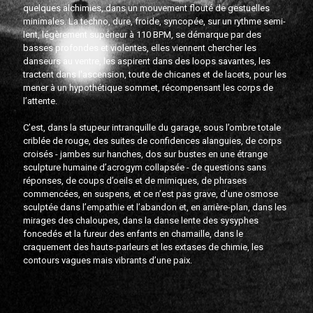
quelques alchimies, dans un mouvement flouté de gestuelles
minimales. La techno, dure, froide, syncopée, sur un rythme semi-
lent, légèrement supérieur à 110 BPM, se démarque par des
basses profondes et violentes, elles viennent chercher les
danseurs au ventre, les aspirent dans des loops savantes, les
tractent dans l'ascension, toute de chicanes et de lacets, pour les
mener à un hypothétique sommet, récompensant les corps de
l’attente.
C’est, dans la stupeur intranquille du garage, sous l’ombre totale
criblée de rouge, des suites de confidences alanguies, de corps
croisés - jambes sur hanches, dos sur bustes en une étrange
sculpture humaine d’acrogym collapsée - de questions sans
réponses, de coups d’oeils et de mimiques, de phrases
commencées, en suspens, et ce n’est pas grave, d’une osmose
sculptée dans l’empathie et l’abandon et, en arrière-plan, dans les
mirages des chaloupes, dans la danse lente des sysyphes
foncedés et la fureur des enfants en chamaille, dans le
craquement des hauts-parleurs et les extases de chimie, les
contours vagues mais vibrants d’une paix.