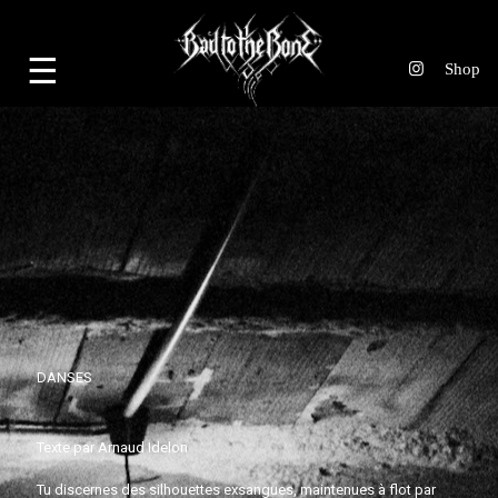
☰
DANSES
Texte par
Arnaud Idelon
Tu discernes des silhouettes exsangues, maintenues à flot par