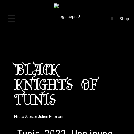
☰
BLACK
KNIGHTS OF
TUNIS
Photo & texte
Julien Rubiloni