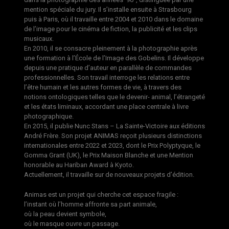
mention spéciale du jury. Il s’installe ensuite à Strasbourg
puis à Paris, où il travaille entre 2004 et 2010 dans le domaine
de l’image pour le cinéma de fiction, la publicité et les clips
musicaux.
En 2010, il se consacre pleinement à la photographie après
une formation à l’École de l’Image des Gobelins. Il développe
depuis une pratique d’auteur en parallèle de commandes
professionnelles. Son travail interroge les relations entre
l’être humain et les autres formes de vie, à travers des
notions ontologiques telles que le devenir- animal, l’étrangeté
et les états liminaux, accordant une place centrale à livre
photographique.
En 2015, il publie Nunc Stans – La Sainte-Victoire aux éditions
André Frère. Son projet ANIMAS reçoit plusieurs distinctions
internationales entre 2022 et 2023, dont le Prix Polyptyque, le
Gomma Grant (UK), le Prix Maison Blanche et une Mention
honorable au Hariban Award à Kyoto.
Actuellement, il travaille sur de nouveaux projets d’édition.
Animas est un projet qui cherche cet espace fragile :
l’instant où l’homme affronte sa part animale,
où la peau devient symbole,
où le masque ouvre un passage.