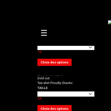
2 résultats affichés
☰
Sold out
ALL
Tee-shirt Drogué.es
TAILLE
15
€
Choix des options
Sold out
Tee-shirt Proudly Chaotic
TAILLE
20
€
Choix des options